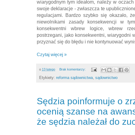
wiarygodnym tym ideałom, należy w oczach 
swoje deklaracje - zwłaszcza te upublicznio
regulacjami. Bardzo szybko się okazało, że
niewolnikami zasady konsekwencji w tym
konsekwentni wbrew logice, wbrew rzec
postrzegani, jako konsekwentni, wiarygodni
przyznać się do błędu i nie kontynuować wyni
Czytaj więcej »
o
13 lutego
Brak komentarzy:
Etykiety:
reforma sądownictwa
,
sądownictwo
Sędzia poinformuje o zrz
ocenią szanse na awans
że sędzia należał do z