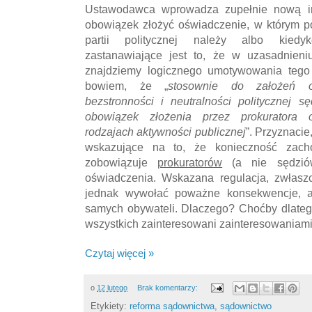
Ustawodawca wprowadza zupełnie nową ins
obowiązek złożyć oświadczenie, w którym p
partii politycznej należy albo kiedyk
zastanawiające jest to, że w uzasadnieniu
znajdziemy logicznego umotywowania tego
bowiem, że „
stosownie do założeń o
bezstronności i neutralności politycznej s
obowiązek złożenia przez prokuratora 
rodzajach aktywności publicznej
”. Przyznacie
wskazujące na to, że konieczność zach
zobowiązuje
prokuratorów
(a nie sędziów
oświadczenia. Wskazana regulacja, zwłasz
jednak wywołać poważne konsekwencje, al
samych obywateli. Dlaczego? Choćby dlateg
wszystkich zainteresowani zainteresowaniami
Czytaj więcej »
o
12 lutego
Brak komentarzy:
Etykiety:
reforma sądownictwa
,
sądownictwo