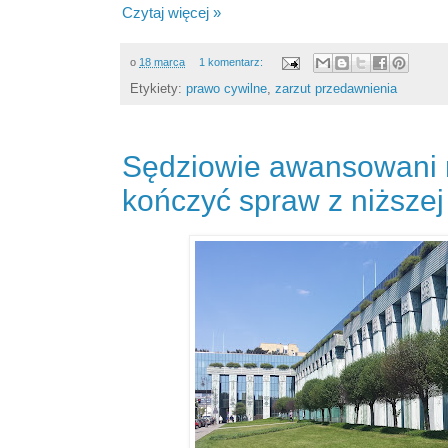
Czytaj więcej »
o
18 marca
1 komentarz:
Etykiety:
prawo cywilne
,
zarzut przedawnienia
Sędziowie awansowani 
kończyć spraw z niższej 