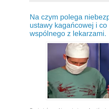
Na czym polega niebezp
ustawy kagańcowej i co
wspólnego z lekarzami.