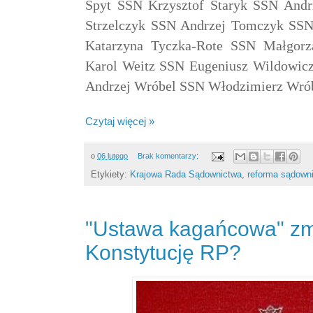
Spyt SSN Krzysztof Staryk SSN Andr
Strzelczyk SSN Andrzej Tomczyk SS
Katarzyna Tyczka-Rote SSN Małgor
Karol Weitz SSN Eugeniusz Wildowic
Andrzej Wróbel SSN Włodzimierz Wró
Czytaj więcej »
o
06 lutego
Brak komentarzy:
Etykiety:
Krajowa Rada Sądownictwa
,
reforma sądown
"Ustawa kagańcowa" zm
Konstytucję RP?