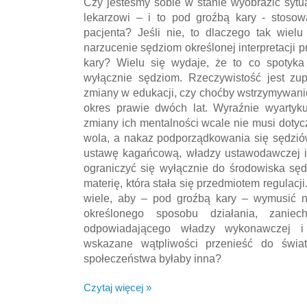
Czy jesteśmy sobie w stanie wyobrazić sytua
lekarzowi – i to pod groźbą kary - stosow
pacjenta? Jeśli nie, to dlaczego tak wiel
narzucenie sędziom określonej interpretacji 
kary? Wielu się wydaje, że to co spotyka 
wyłącznie sędziom. Rzeczywistość jest zu
zmiany w edukacji, czy choćby wstrzymywanie
okres prawie dwóch lat. Wyraźnie wyarty
zmiany ich mentalności wcale nie musi dotyc
wola, a nakaz podporządkowania się sędzió
ustawę kagańcową, władzy ustawodawczej i
ograniczyć się wyłącznie do środowiska sę
materię, która stała się przedmiotem regulacji.
wiele, aby – pod groźbą kary – wymusić na
określonego sposobu działania, zaniec
odpowiadającego władzy wykonawczej i
wskazane wątpliwości przenieść do świa
społeczeństwa byłaby inna?
Czytaj więcej »