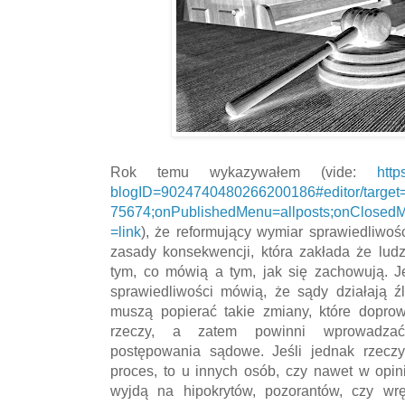
Rok temu wykazywałem (vide:
http
blogID=9024740480266200186#editor/target
75674;onPublishedMenu=allposts;onClosedM
=link
), że reformujący wymiar sprawiedliwośc
zasady konsekwencji, która zakłada że lud
tym, co mówią a tym, jak się zachowują. J
sprawiedliwości mówią, że sądy działają źl
muszą popierać takie zmiany, które dopro
rzeczy, a zatem powinni wprowadzać 
postępowania sądowe. Jeśli jednak rzeczy
proces, to u innych osób, czy nawet w opin
wyjdą na hipokrytów, pozorantów, czy w