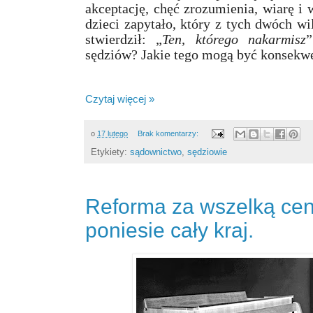
akceptację, chęć zrozumienia, wiarę i 
dzieci zapytało, który z tych dwóch wi
stwierdził: „
Ten, którego nakarmisz
”
sędziów? Jakie tego mogą być konsekw
Czytaj więcej »
o
17 lutego
Brak komentarzy:
Etykiety:
sądownictwo
,
sędziowie
Reforma za wszelką cen
poniesie cały kraj.