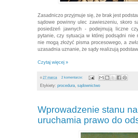
Zasadniczo przyjmuje się, że brak jest podst
sądowe powinny ulec zawieszeniu, skoro s
posiedzeń jawnych - podejmują liczne cz
pytanie, czy sytuacja w której podsądni ni
nie mogą złożyć pisma procesowego, a zwła
uzasadnia uznanie, że sądy realizują podst
Czytaj więcej »
o
27 marca
2 komentarze:
Etykiety:
procedura
,
sądownictwo
Wprowadzenie stanu n
uruchamia prawo do od