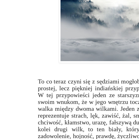
To co teraz czyni się z sędziami mogło
prostej, lecz piękniej indiańskiej prz
W tej przypowieści jeden ze starszyzn
swoim wnukom, że w jego wnętrzu toczy
walka między dwoma wilkami. Jeden z 
reprezentuje strach, lęk, zawiść, żal, s
chciwość, kłamstwo, urazę, fałszywą d
kolei drugi wilk, to ten biały, któr
zadowolenie, hojność, prawdę, życzliwo