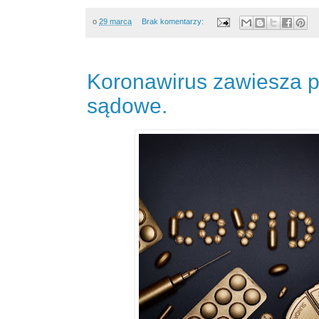
o
29 marca
Brak komentarzy:
Koronawirus zawiesza 
sądowe.