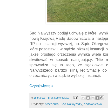
Sąd Najwyższy podjął uchwałę z której wyni
nową Krajową Radę Sądownictwa, a następn
RP do instancji wyższej, np. Sądu Okręgow
które pozostawili w sądzie niższej instancji 
jakże prostego orzeczenia wynika wiele ko
skwitować w sposób następujący: "Nie m
sprowadza się to tego, że sędziowie c
Najwyższego bardzo silną legitymację do
orzeczniczych w sądzie wyższej instancji.
Czytaj więcej »
o
18 marca
Brak komentarzy:
Etykiety:
procedura
,
Sąd Najwyższy
,
sądownictwo