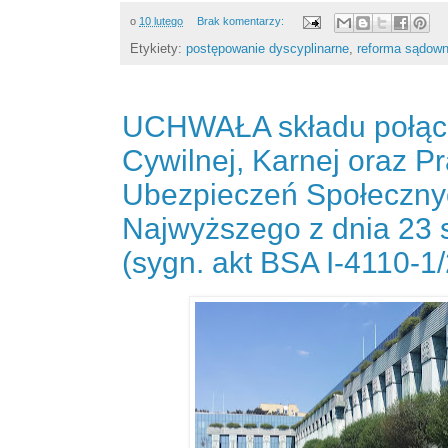
o
10 lutego
Brak komentarzy:
Etykiety:
postępowanie dyscyplinarne
,
reforma sądown
UCHWAŁA składu połącz
Cywilnej, Karnej oraz Pr
Ubezpieczeń Społeczn
Najwyższego z dnia 23 s
(sygn. akt BSA I-4110-1