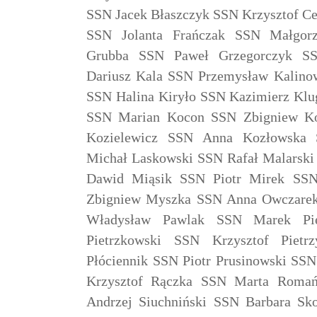
SSN Jacek Błaszczyk SSN Krzysztof C
SSN Jolanta Frańczak SSN Małgorz
Grubba SSN Paweł Grzegorczyk S
Dariusz Kala SSN Przemysław Kalino
SSN Halina Kiryło SSN Kazimierz Kl
SSN Marian Kocon SSN Zbigniew Ko
Kozielewicz SSN Anna Kozłowska 
Michał Laskowski SSN Rafał Malarski
Dawid Miąsik SSN Piotr Mirek SSN
Zbigniew Myszka SSN Anna Owczare
Władysław Pawlak SSN Marek Pie
Pietrzkowski SSN Krzysztof Piet
Płóciennik SSN Piotr Prusinowski SS
Krzysztof Rączka SSN Marta Romań
Andrzej Siuchniński SSN Barbara S