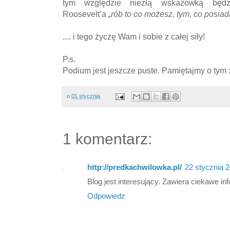
tym względzie niezłą wskazówką będzi
Roosevelt’a
„rób to co możesz, tym, co posiada
.... i tego życzę Wam i sobie z całej siły!
P.s.
Podium jest jeszcze puste. Pamiętajmy o tym :
o
01 stycznia
1 komentarz:
http://predkachwilowka.pl/
22 stycznia 
Blog jest interesujący. Zawiera ciekawe in
Odpowiedz