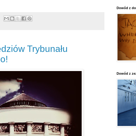
Dowód z do
ędziów Trybunału
o!
Dowód z ze