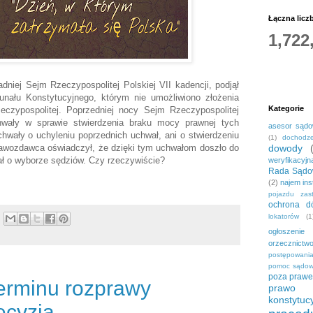
Łączna licz
1,722
dniej Sejm Rzeczypospolitej Polskiej VII kadencji, podjął
nału Konstytucyjnego, którym nie umożliwiono złożenia
Kategorie
czypospolitej. Poprzedniej nocy Sejm Rzeczypospolitej
uchwały w sprawie stwierdzenia braku mocy prawnej tych
asesor sąd
chwały o uchyleniu poprzednich uchwał, ani o stwierdzeniu
(1)
dochodze
prawozdawca oświadczył, że dzięki tym uchwałom doszło do
dowody
ał o wyborze sędziów. Czy rzeczywiście?
weryfikacyjn
Rada Sądo
(2)
najem ins
pojazdu zas
ochrona dó
lokatorów
(1
ogłoszenie
orzecznictw
postępowani
pomoc sądo
poza praw
erminu rozprawy
prawo c
konstytuc
ecyzją