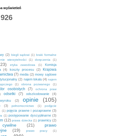
ba wyświetleń
,926
owy
(2)
biegli sądowi
(1)
braki formalne
nie wierzytelności
(1)
doręczenia
(1)
(23)
Komisja
etyka zawodowa
(1)
Krajowa
a
(4)
koszty procesu
(2)
wnictwa
(7)
media
(2)
mowy sądowe
tytucjonalny
(2)
najem lokalu
(4)
najem
tępczego
(1)
obrona pozwanego
(1)
br osobistych
(7)
ochrona praw
odsetki
(7)
odszkodowanie
(4)
)
opinie
(105)
 wyroku
(2)
o
(3)
pełnomocnictwo
(1)
podjęcie
pojęcia prawne i pozaprawne
(3)
a
(1)
postępowanie dyscyplinarne
(3)
wa
(1)
em
(12)
prawnicy
(2)
prawa dziecka
(1)
ywilne
(21)
prawo
yjne
(19)
prawo pracy
(1)