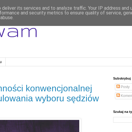
deliver its services and to analyze traffic. Your IP address and
formance and security metrics to ensure quality of service, ge
 abuse.
wam
gu
Subskrybuj
nności konwencjonalnej
Posty
ulowania wyboru sędziów
Komen
Szukaj na t