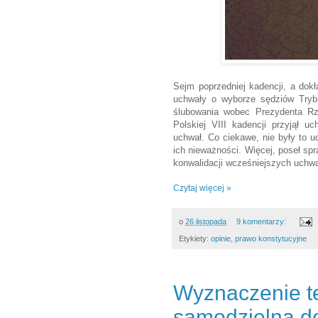
Sejm poprzedniej kadencji, a dokła
uchwały o wyborze sędziów Trybu
ślubowania wobec Prezydenta Rze
Polskiej VIII kadencji przyjął 
uchwał. Co ciekawe, nie były to u
ich nieważności. Więcej, poseł s
konwalidacji wcześniejszych uchw
Czytaj więcej »
o
26 listopada
9 komentarzy:
Etykiety:
opinie
,
prawo konstytucyjne
Wyznaczenie t
samodzielną d