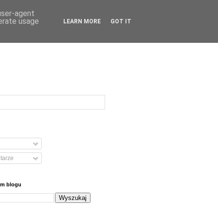
 user-agent
nerate usage
LEARN MORE
GOT IT
tarze
ym blogu