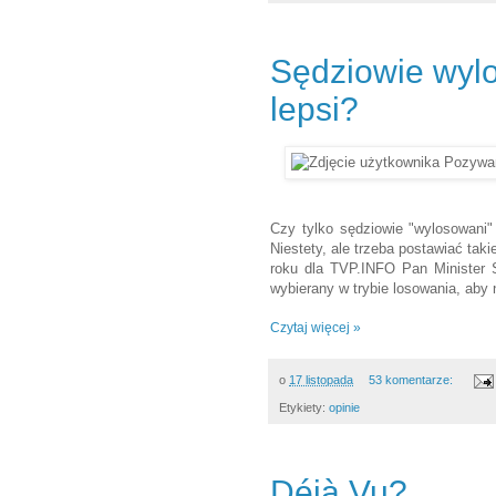
Sędziowie wyl
lepsi?
Czy tylko sędziowie "wylosowani"
Niestety, ale trzeba postawiać tak
roku dla TVP.INFO Pan Minister S
wybierany w trybie losowania, aby
Czytaj więcej »
o
17 listopada
53 komentarze:
Etykiety:
opinie
Déjà Vu?