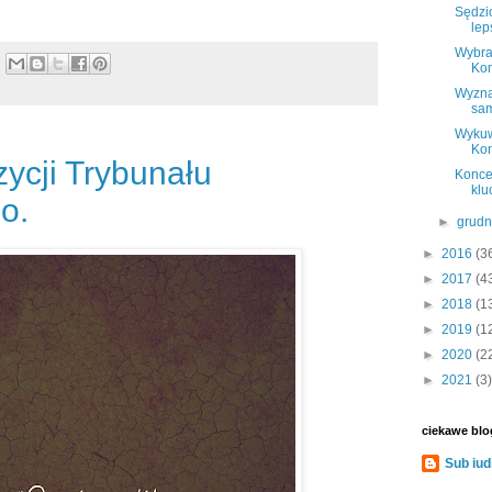
Sędzi
lep
Wybra
Kon
Wyzna
sam
Wykuw
Kon
ycji Trybunału
Konce
klu
o.
►
grud
►
2016
(3
►
2017
(4
►
2018
(1
►
2019
(1
►
2020
(2
►
2021
(3)
ciekawe blo
Sub iud