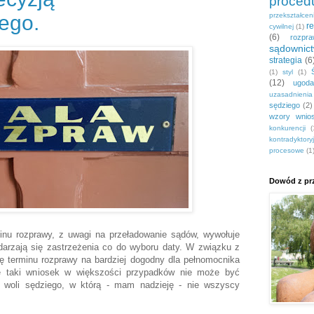
proced
ego.
przekształce
r
cywilnej
(1)
(6)
rozpr
sądownic
strategia
(6
(1)
styl
(1)
(12)
ugoda
uzasadnieni
sędziego
(2)
wzory wnio
konkurencji
(
kontradyktory
procesowe
(1
Dowód z prz
nu rozprawy, z uwagi na przeładowanie sądów, wywołuje
zdarzają się zastrzeżenia co do wyboru daty. W związku z
nę terminu rozprawy na bardziej dogodny dla pełnomocnika
le taki wniosek w większości przypadków nie może być
 woli sędziego, w którą - mam nadzieję - nie wszyscy