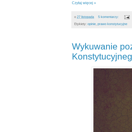
Czytaj więcej »
o
27 listopada
5 komentarzy:
Etykiety:
opinie
,
prawo konstytucyjne
Wykuwanie poz
Konstytucyjneg