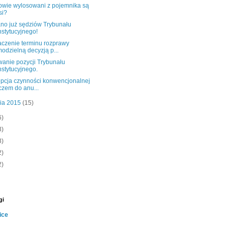
owie wylosowani z pojemnika są
si?
no już sędziów Trybunału
stytucyjnego!
czenie terminu rozprawy
odzielną decyzją p...
anie pozycji Trybunału
stytucyjnego.
pcja czynności konwencjonalnej
czem do anu...
nia 2015
(15)
6)
3)
3)
2)
2)
gi
ice