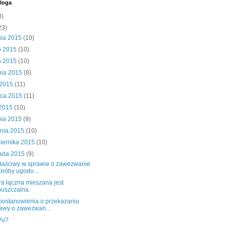
loga
3)
23)
nia 2015
(10)
o 2015
(10)
a 2015
(10)
nia 2015
(8)
 2015
(11)
wca 2015
(11)
 2015
(10)
nia 2015
(9)
śnia 2015
(10)
iernika 2015
(10)
pada 2015
(9)
łaściwy w sprawie o zawezwanie
próby ugodo...
ra łączna mieszana jest
uszczalna.
postanowienia o przekazaniu
awy o zawezwan...
Vu?