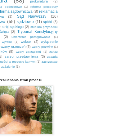
ura
(88)
prokuratura
(2)
nia podmiotowe
(1)
reforma procedury
eforma sądownictwa
(8)
reklamacja
Sąd Najwyższy
(16)
awa
(3)
two
(58)
sędziowie
(11)
spółki
(3)
)
strój sędziego
(2)
studium przypadku
Trybunał Konstytucyjny
Święta
(2)
(2)
umorzenie postępowania
(1)
weksel
(2)
wyłączenie
a wyroku
(1)
wzory orzeczeń
(3)
wzory pozwów
(1)
sków
(5)
wzory zarządzeń
(1)
zakaz
zarzut przedawnienia
(3)
1)
zasada
jności w procesie karnym
(1)
zastępstwo
)
zażalenie
(1)
esłuchania stron procesu