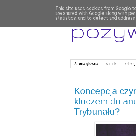
This site uses cookies from Google to 
are shared with Google along with per
statistics, and to detect and address
pozy
Strona główna
o mnie
o blo
Koncepcja czy
kluczem do an
Trybunału?