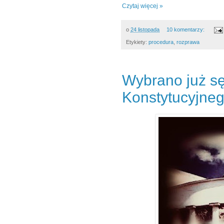
Czytaj więcej »
o
24 listopada
10 komentarzy:
Etykiety:
procedura
,
rozprawa
Wybrano już s
Konstytucyjneg