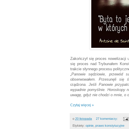
Zakończył się proces nowelizacji
się proces nad Trybunałem Kons
trakcie słynnego procesu politycz
„Panowie sędziowie, przewód s
obserwowałem. Przesunęli się 
rządzona. Jeśli Panowie przypat
wypadnie pomyślnie. Horoskopy n
uwagę, gdyż nie chodzi o mnie, o 
Czytaj więcej »
o
20 listopada
27 komentarzy:
Etykiety:
opinie
,
prawo konstytucyjne