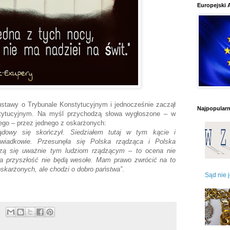
Europejski 
 ustawy o Trybunale Konstytucyjnym i jednocześnie zaczął
Najpopularni
tytucyjnym. Na myśl przychodzą słowa wygłoszone – w
nego – przez jednego z oskarżonych:
ądowy się skończył. Siedziałem tutaj w tym kącie i
świadkowie. Przesunęła się Polska rządząca i Polska
rzą się uważnie tym ludziom rządzącym – to ocena nie
a przyszłość nie będą wesołe. Mam prawo zwrócić na to
oskarżonych, ale chodzi o dobro państwa”
.
Sąd nie 