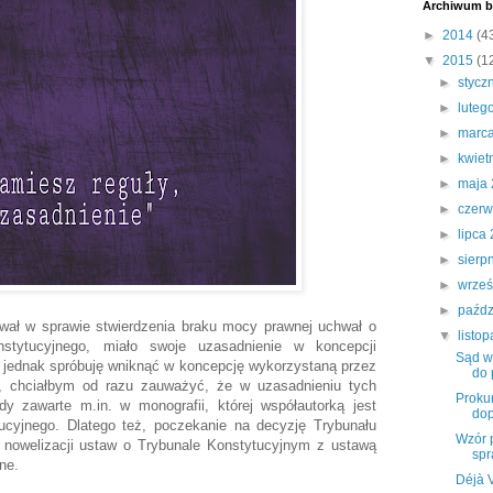
Archiwum b
►
2014
(4
▼
2015
(1
►
stycz
►
luteg
►
marc
►
kwiet
►
maja
►
czer
►
lipca
►
sierp
►
wrze
►
paźdz
hwał w sprawie stwierdzenia braku mocy prawnej uchwał o
▼
listo
stytucyjnego, miało swoje uzasadnienie w koncepcji
Sąd w
 jednak spróbuję wniknąć w koncepcję wykorzystaną przez
do 
 chciałbym od razu zauważyć, że w uzasadnieniu tych
Proku
y zawarte m.in. w monografii, której współautorką jest
dop
ucyjnego. Dlatego też, poczekanie na decyzję Trybunału
Wzór 
 nowelizacji ustaw o Trybunale Konstytucyjnym z ustawą
spr
ne.
Déjà 