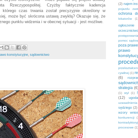
(2)
najem ins
nta Rzeczypospolitej. Czyżby faktycznie kadencja
pojazdu zas
 którego czas trwania został precyzyjnie określony w
ochrona dó
skiej, może być skrócona ustawą zwykłą? Okazuje się, że
lokatorów
(1
znego punktu widzenia i w obecnej sytuacji - jest możliwe.
ogłoszenie
orzecznictw
postępowani
pomoc sądo
poza praw
prawo c
rawo konstytucyjne
,
sądownictwo
konstytuc
proced
przekształce
r
cywilnej
(1)
(6)
rozpr
sądownic
strategia
(6
(1)
styl
(1)
(12)
ugoda
uzasadnieni
sędziego
(2)
wzory wnio
konkurencji
(
kontradyktory
procesowe
(1