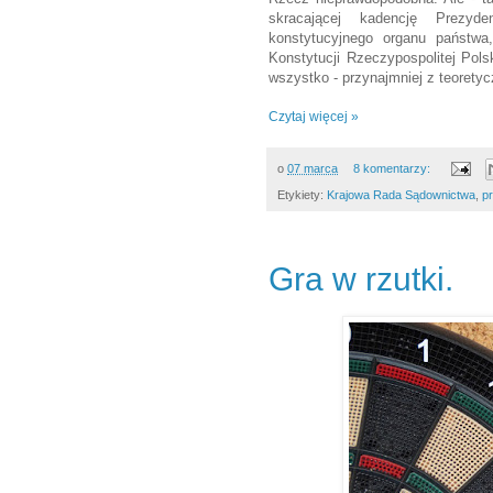
skracającej kadencję Prezyde
konstytucyjnego organu państwa,
Konstytucji Rzeczypospolitej Pol
wszystko - przynajmniej z teoretyc
Czytaj więcej »
o
07 marca
8 komentarzy:
Etykiety:
Krajowa Rada Sądownictwa
,
p
Gra w rzutki.