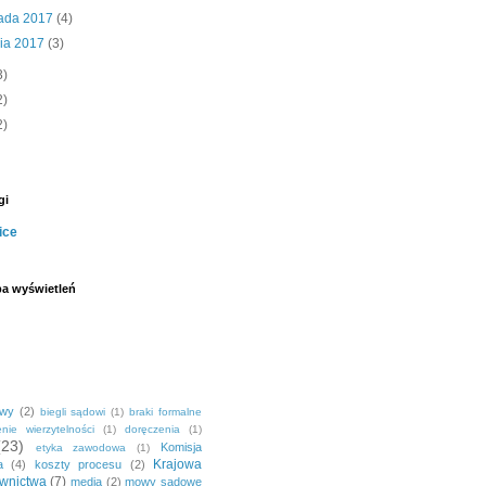
pada 2017
(4)
nia 2017
(3)
3)
2)
2)
gi
ice
ba wyświetleń
owy
(2)
biegli sądowi
(1)
braki formalne
nie wierzytelności
(1)
doręczenia
(1)
(23)
Komisja
etyka zawodowa
(1)
Krajowa
a
(4)
koszty procesu
(2)
wnictwa
(7)
media
(2)
mowy sądowe