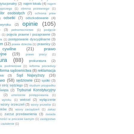
tytucjonalny
(2)
najem lokalu
(4)
najem
tępczego
(1)
obrona pozwanego
(1)
br osobistych
(7)
ochrona praw
odsetki
(7)
odszkodowanie
(4)
)
opinie
(105)
 wyroku
(2)
o
(3)
pełnomocnictwo
(1)
podjęcie
pojęcia prawne i pozaprawne
(3)
a
(1)
postępowanie dyscyplinarne
(3)
wa
(1)
em
(12)
prawnicy
(2)
prawa dziecka
(1)
ywilne
(21)
prawo
yjne
(19)
prawo pracy
(1)
ura
(88)
prokuratura
(2)
nia podmiotowe
(1)
reforma procedury
eforma sądownictwa
(8)
reklamacja
Sąd Najwyższy
(16)
awa
(3)
two
(58)
sędziowie
(11)
spółki
(3)
)
strój sędziego
(2)
studium przypadku
Trybunał Konstytucyjny
Święta
(2)
(2)
umorzenie postępowania
(1)
weksel
(2)
wyłączenie
a wyroku
(1)
wzory orzeczeń
(3)
wzory pozwów
(1)
sków
(5)
wzory zarządzeń
(1)
zakaz
zarzut przedawnienia
(3)
1)
zasada
jności w procesie karnym
(1)
zastępstwo
)
zażalenie
(1)