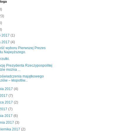
loga
3)
23)
6)
3)
o 2017
(1)
a 2017
(4)
ść wyboru Pierwszej Prezes
du Najwyższego.
rzutki.
cję Prezydenta Rzeczypospolitej
zie można ...
 oświadczenia majątkowego
ziów – kłopotliw...
nia 2017
(4)
 2017
(7)
wca 2017
(2)
 2017
(7)
nia 2017
(6)
śnia 2017
(3)
iernika 2017
(2)