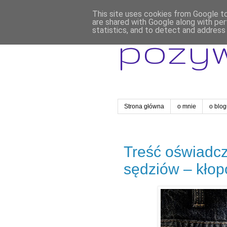
This site uses cookies from Google to 
are shared with Google along with per
statistics, and to detect and address
pozy
Strona główna
o mnie
o blo
Treść oświadc
sędziów – kłop