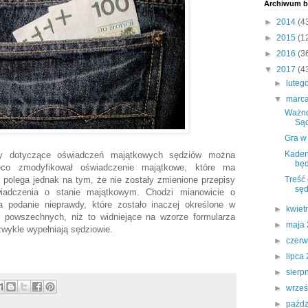
Archiwum b
►
2014
(4
►
2015
(1
►
2016
(3
▼
2017
(4
►
luteg
▼
marc
Ważno
Są
Gra w 
Kaden
isy dotyczące oświadczeń majątkowych sędziów można
będ
co zmodyfikował oświadczenie majątkowe, które ma
 polega jednak na tym, że nie zostały zmienione przepisy
Treść
sęd
wiadczenia o stanie majątkowym. Chodzi mianowicie o
a podanie nieprawdy, które zostało inaczej określone w
►
kwiet
 powszechnych, niż to widniejące na wzorze formularza
►
maja
zwykle wypełniają sędziowie.
►
czer
►
lipca
►
sierp
►
wrze
►
paźdz