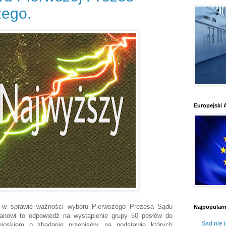
ego.
Europejski 
o w sprawie ważności wyboru Pierwszego Prezesa Sądu
Najpopularni
anowi to odpowiedź na wystąpienie grupy 50 posłów do
Sąd nie 
nioskiem o zbadanie przepisów, na podstawie których