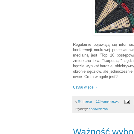
Regularnie pojawiają się informa
konferencji naukowej przeciwsta
medialną jest "Top 10 postępowa
zmierzchu tzw. "korporacji" sędz
będzie wynikał bardziej obiektyw
obronie sędziów, ale jednocześnie
owce. Co to w ogóle jest?
Czytaj więcej »
o
04 marca
12 komentarzy:
Etykiety:
sądownictwo
Ważność wybor