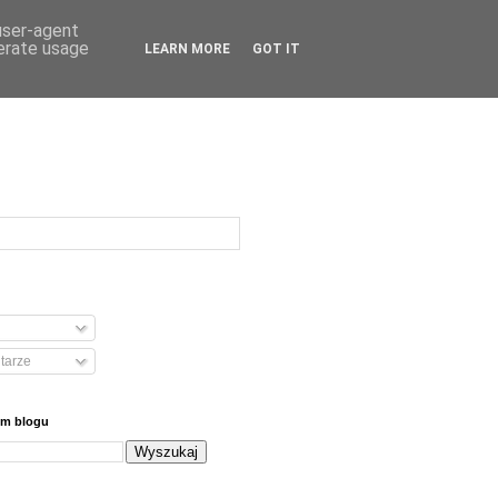
 user-agent
nerate usage
LEARN MORE
GOT IT
tarze
ym blogu