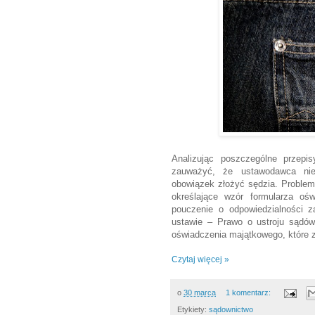
Analizując poszczególne przep
zauważyć, że ustawodawca nie
obowiązek złożyć sędzia. Problem
określające wzór formularza oś
pouczenie o odpowiedzialności z
ustawie – Prawo o ustroju sądów
oświadczenia majątkowego, które 
Czytaj więcej »
o
30 marca
1 komentarz:
Etykiety:
sądownictwo