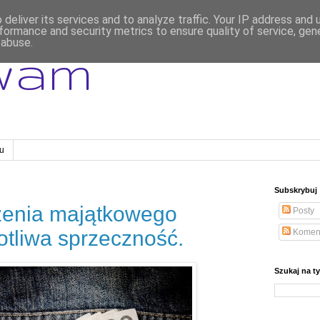
deliver its services and to analyze traffic. Your IP address and
formance and security metrics to ensure quality of service, ge
 abuse.
wam
gu
Subskrybuj
zenia majątkowego
Posty
otliwa sprzeczność.
Komen
Szukaj na t