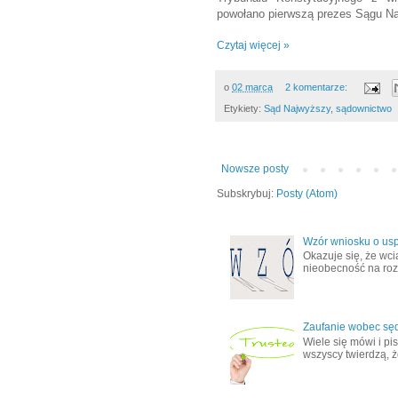
powołano pierwszą prezes Sągu N
Czytaj więcej »
o
02 marca
2 komentarze:
Etykiety:
Sąd Najwyższy
,
sądownictwo
Nowsze posty
Subskrybuj:
Posty (Atom)
Wzór wniosku o usp
Okazuje się, że wci
nieobecność na rozp
Zaufanie wobec sę
Wiele się mówi i pi
wszyscy twierdzą, ż