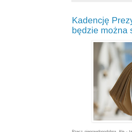
Kadencję Prezy
będzie można s
Rzecz nieprawdopodobna. Ale - ta