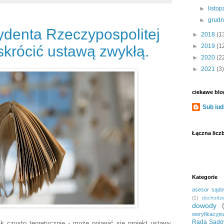
►
listo
►
grud
denta Rzeczypospolitej
►
2018
(1
►
2019
(1
krócić ustawą zwykłą.
►
2020
(2
►
2021
(3)
ciekawe blo
Sub iud
Łączna licz
Kategorie
asesor sąd
(1)
dochodze
dowody
weryfikacyjn
Rada Sądo
k czysto teoretycznie - może pojawić się projekt ustawy