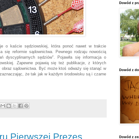
Dowód z prz
cje o kaście sędziowskiej, która ponoć nawet w trakcie
wia się reformie sądownictwa. Pewnego rodzaju nowością
ń dyscyplinarnych sędziów". Pojawiła się informacja o
iowskiej. Zapewne pojawią się też publikacje, z których
ny obraz sądownictwa. Być może ktoś odważy się stanąć w
Dowód z do
 zaznaczając, że tak jak w każdym środowisku są i czarne
u Pierwszej Prezes
Dowód z ze