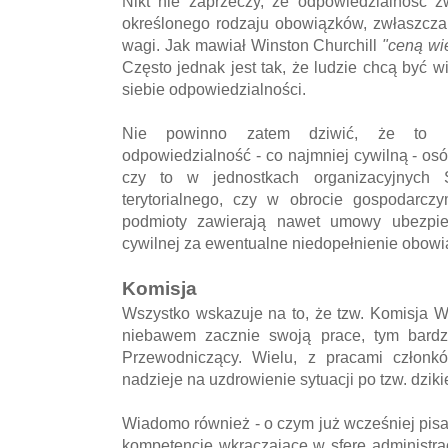
Nikt nie zaprzeczy, że odpowiedzialność z
określonego rodzaju obowiązków, zwłaszcza 
wagi. Jak mawiał Winston Churchill
"ceną wi
Często jednak jest tak, że ludzie chcą być w
siebie odpowiedzialności.
Nie powinno zatem dziwić, że to pr
odpowiedzialność - co najmniej cywilną - osó
czy to w jednostkach organizacyjnych 
terytorialnego, czy w obrocie gospodarcz
podmioty zawierają nawet umowy ubezpie
cywilnej za ewentualne niedopełnienie obow
Komisja
Wszystko wskazuje na to, że tzw. Komisja We
niebawem zacznie swoją prace, tym bardzi
Przewodniczący. Wielu, z pracami członkó
nadzieje na uzdrowienie sytuacji po tzw. dziki
Wiadomo również - o czym już wcześniej pis
kompetencje wkraczające w sferę administra