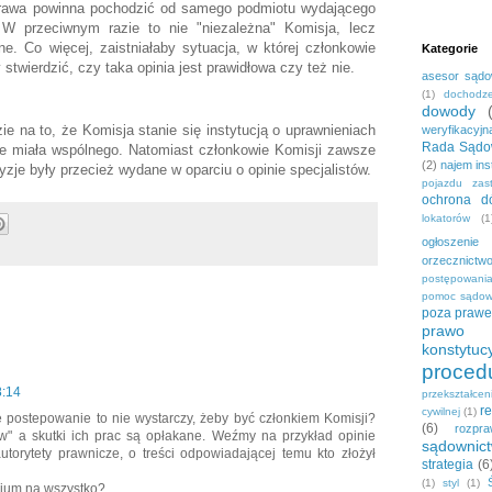
rawa powinna pochodzić od samego podmiotu wydającego
 W przeciwnym razie to nie "niezależna" Komisja, lecz
ne. Co więcej, zaistniałaby sytuacja, w której członkowie
Kategorie
y stwierdzić, czy taka opinia jest prawidłowa czy też nie.
asesor sąd
(1)
dochodze
dowody
zie na to, że Komisja stanie się instytucją o uprawnieniach
weryfikacyjn
Rada Sądo
ie miała wspólnego. Natomiast członkowie Komisji zawsze
(2)
najem ins
yzje były przecież wydane w oparciu o opinie specjalistów.
pojazdu zas
ochrona dó
lokatorów
(1
ogłoszenie
orzecznictw
postępowani
pomoc sądo
poza praw
:
prawo c
konstytuc
proced
8:14
przekształce
r
cywilnej
(1)
e postepowanie to nie wystarczy, żeby być członkiem Komisji?
(6)
rozpr
" a skutki ich prac są opłakane. Weźmy na przykład opinie
sądownic
utorytety prawnicze, o treści odpowiadającej temu kto złożył
strategia
(6
(1)
styl
(1)
dium na wszystko?