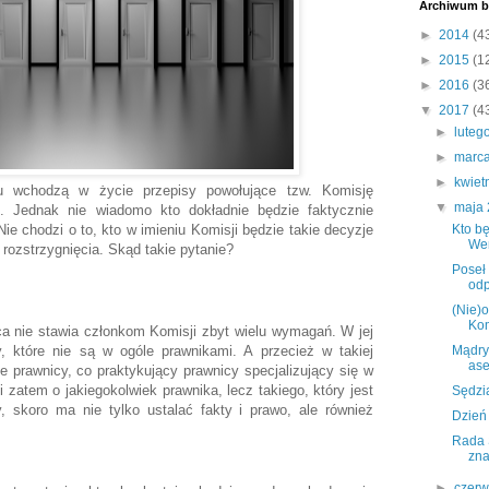
Archiwum b
►
2014
(4
►
2015
(1
►
2016
(3
▼
2017
(4
►
luteg
►
marc
►
kwiet
 wchodzą w życie przepisy powołujące tzw. Komisję
▼
maja
i. Jednak nie wiadomo kto dokładnie będzie faktycznie
ie chodzi o to, kto w imieniu Komisji będzie takie decyzje
Kto bę
Wer
rozstrzygnięcia. Skąd takie pytanie?
Poseł
odp
(Nie)
Kom
a nie stawia członkom Komisji zbyt wielu wymagań. W jej
, które nie są w ogóle prawnikami. A przecież w takiej
Mądry
ase
le prawnicy, co praktykujący prawnicy specjalizujący się w
 zatem o jakiegokolwiek prawnika, lecz takiego, który jest
Sędzia
y, skoro ma nie tylko ustalać fakty i prawo, ale również
Dzień
Rada 
zna
►
czer