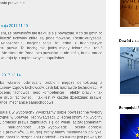
ania prawa nie.
 maja 2017 11:40
em, że prawników nie traktuje się poważnie. A co do gmin, to
śledzić uchwały które są podejmowane. Restrukturyzacja,
Dowód z ze
właszczenia, nacjonalizacja to jedne z trudniejszych
su prawa. To trochę tak, jakby młody lekarz miał robić
Ale skoro do Pana jako prawnika to nie trafia, to nie ma co
 w kraju tylu popierawnych populistów.
a 2017 12:14
yba właśnie odwieczny problem między demokracją a
kujemy rządów fachowców, czyli tak naprawdę technokracji. A
 ocenić fachowca: jego kompetencje i efekty pracy - tak
 drugi fachowiec. I tak jest w każdej dziedzinie: prawie,
ance, mechanice samochodowej.
Europejski 
ygajają w wyborach? Wyobraźmy sobie powszechne wybory
cyjnej w Sprawie Reprywatyzacji. Z jednej strony np. wybitny
 profesor prawa zajmujący się od wielu lat zagadnieniami
 i nieruchomości. Jego wypowiedzi i ocena dorobku
dla prawników. Z drugiej strony mamy medialnego polityka,
 do haseł "o rozgonieniu złodziei" - co akurat jest prawdą bo