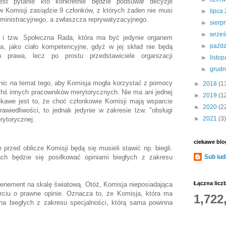
t pytanie kto konkretnie będzie podsuwał decyzje
w Komisji zasiądzie 9 członków, z których żaden nie musi
►
lipca
dministracyjnego, a zwłaszcza reprywatyzacyjnego.
►
sierp
►
wrze
e i tzw. Społeczna Rada, która ma być jedynie organem
►
paźdz
a, jako ciało kompetencyjne, gdyż w jej skład nie będą
u prawa, lecz po prostu przedstawiciele organizacji
►
listo
►
grud
 nic na temat tego, aby Komisja mogła korzystać z pomocy
►
2018
(1
ichś innych pracowników merytorycznych. Nie ma ani jednej
►
2019
(1
ekawe jest to, że choć członkowie Komisji mają wsparcie
►
2020
(2
awiedliwości, to jednak jedynie w zakresie tzw. "obsługi
►
2021
(3)
rytorycznej.
ciekawe blo
 przed oblicze Komisji będą się musieli stawić np. biegli.
h będzie się posiłkować opiniami biegłych z zakresu
Sub iud
Łączna licz
ewenement na skalę światową. Otóż, Komisja nieposiadająca
rciu o prawne opinie. Oznacza to, że Komisja, która ma
1,722
na biegłych z zakresu specjalności, którą sama powinna