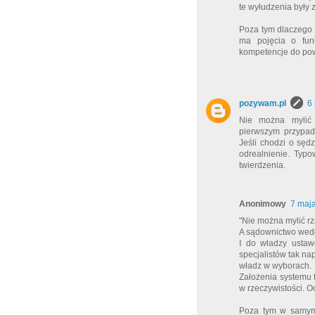
te wyłudzenia były
Poza tym dlaczego 
ma pojęcia o fun
kompetencje do pow
pozywam.pl
6
Nie można mylić 
pierwszym przypadk
Jeśli chodzi o sęd
odrealnienie. Typ
twierdzenia.
Anonimowy
7 maj
"Nie można mylić r
A sądownictwo wedłu
I do władzy ustaw
specjalistów tak n
władz w wyborach.
Założenia systemu t
w rzeczywistości. O
Poza tym w samym 