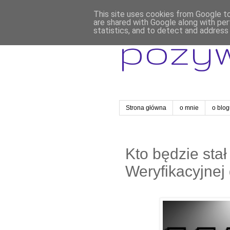
This site uses cookies from Google to 
are shared with Google along with per
statistics, and to detect and address
pozy
Strona główna
o mnie
o blo
Kto będzie stał
Weryfikacyjnej