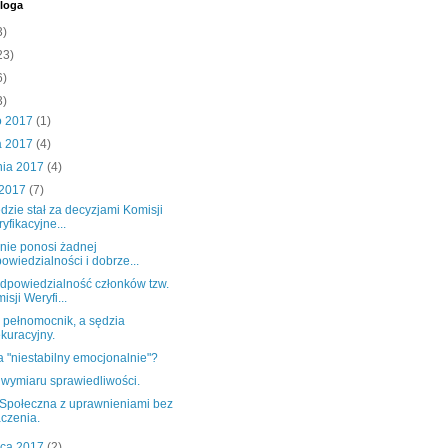
loga
3)
23)
6)
3)
o 2017
(1)
a 2017
(4)
nia 2017
(4)
 2017
(7)
dzie stał za decyzjami Komisji
yfikacyjne...
 nie ponosi żadnej
owiedzialności i dobrze...
odpowiedzialność członków tzw.
isji Weryfi...
 pełnomocnik, a sędzia
kuracyjny.
 "niestabilny emocjonalnie"?
 wymiaru sprawiedliwości.
Społeczna z uprawnieniami bez
czenia.
wca 2017
(2)