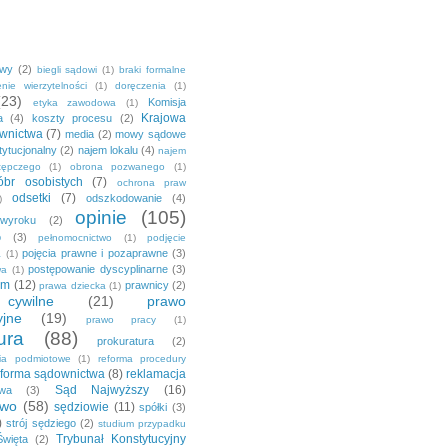
owy
(2)
biegli sądowi
(1)
braki formalne
nie wierzytelności
(1)
doręczenia
(1)
(23)
Komisja
etyka zawodowa
(1)
Krajowa
a
(4)
koszty procesu
(2)
wnictwa
(7)
media
(2)
mowy sądowe
tytucjonalny
(2)
najem lokalu
(4)
najem
tępczego
(1)
obrona pozwanego
(1)
br osobistych
(7)
ochrona praw
odsetki
(7)
odszkodowanie
(4)
)
opinie
(105)
 wyroku
(2)
o
(3)
pełnomocnictwo
(1)
podjęcie
pojęcia prawne i pozaprawne
(3)
a
(1)
postępowanie dyscyplinarne
(3)
wa
(1)
em
(12)
prawnicy
(2)
prawa dziecka
(1)
ywilne
(21)
prawo
yjne
(19)
prawo pracy
(1)
ura
(88)
prokuratura
(2)
nia podmiotowe
(1)
reforma procedury
eforma sądownictwa
(8)
reklamacja
Sąd Najwyższy
(16)
awa
(3)
two
(58)
sędziowie
(11)
spółki
(3)
)
strój sędziego
(2)
studium przypadku
Trybunał Konstytucyjny
Święta
(2)