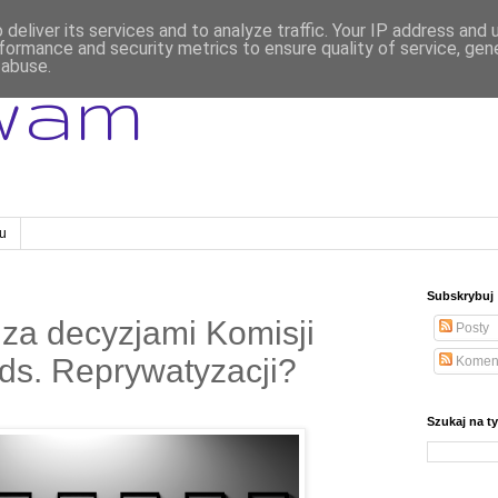
deliver its services and to analyze traffic. Your IP address and
formance and security metrics to ensure quality of service, ge
 abuse.
wam
gu
Subskrybuj
 za decyzjami Komisji
Posty
 ds. Reprywatyzacji?
Komen
Szukaj na t