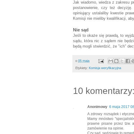
Jak wiadomo, wiedza z zakresu p
postanowienie, czy też decyzję.
opiniujący ustalaliby kwestie praw
Komisji nie mieliby kwalifikacji, ab
Nie sąd
Jeśli to okaże się prawdą, to wyjd
sądu, która nic z sądem nie będz
będą mogli stwierdzić, że "ich" dec
o
05 maja
Etykiety:
Komisja weryfikacyjna
10 komentarzy
Anonimowy
6 maja 2017 0
A zdrowy rozsądek i etyczn
Mamy mnóstwo "specjalistów
prawne pisane przez tzw. a
zamówienie na opinie.
Czy sąd, sędziowie to reme