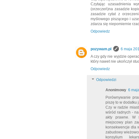
Czytając uzasadnienia wy
(orzeczeń)na zasadzie kopi
zasadzie cytat z orzeczeni
myślowego piszącego i uzas
zdarza się niepomiernie rza
Odpowiedz
pozywam.pl
6 maja 20
A czy gdy nie wyjdzie operac
który nawet nie ukończył s
Odpowiedz
Odpowiedzi
Anonimowy
6 maj
Porównywanie praw
piszę to w dodatku 
Czy w radzie miast
wśród radnych - na
akty prawne. W s
miejscowy plan za
konsekwencje dla w
zabudowy wieżowcow
konsylium leka