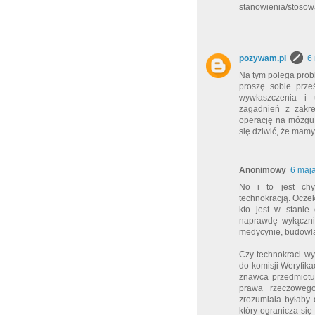
stanowienia/stosow
pozywam.pl
6
Na tym polega probl
proszę sobie prze
wywłaszczenia i u
zagadnień z zakre
operację na mózgu. 
się dziwić, że mamy
Anonimowy
6 maj
No i to jest ch
technokracją. Ocze
kto jest w stanie
naprawdę wyłącznie
medycynie, budowl
Czy technokraci w
do komisji Weryfika
znawca przedmiotu,
prawa rzeczowego
zrozumiała byłaby 
który ogranicza się