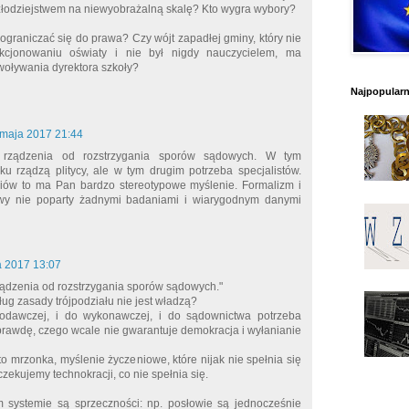
 złodziejstwem na niewyobrażalną skalę? Kto wygra wybory?
ograniczać się do prawa? Czy wójt zapadłej gminy, który nie
kcjonowaniu oświaty i nie był nigdy nauczycielem, ma
oływania dyrektora szkoły?
Najpopularni
 maja 2017 21:44
rządzenia od rozstrzygania sporów sądowych. W tym
u rządzą plitycy, ale w tym drugim potrzeba specjalistów.
ziów to ma Pan bardzo stereotypowe myślenie. Formalizm i
owy nie poparty żadnymi badaniami i wiarygodnym danymi
a 2017 13:07
ządzenia od rozstrzygania sporów sądowych."
g zasady trójpodziału nie jest władzą?
odawczej, i do wykonawczej, i do sądownictwa potrzeba
aprawdę, czego wcale nie gwarantuje demokracja i wyłanianie
o mrzonka, myślenie życzeniowe, które nijak nie spełnia się
czekujemy technokracji, co nie spełnia się.
systemie są sprzeczności: np. posłowie są jednocześnie