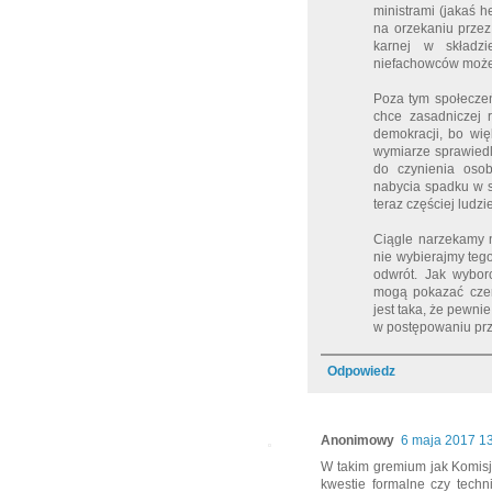
ministrami (jakaś h
na orzekaniu przez
karnej w składz
niefachowców może
Poza tym społecze
chce zasadniczej 
demokracji, bo wię
wymiarze sprawiedl
do czynienia osob
nabycia spadku w s
teraz częściej ludzi
Ciągle narzekamy n
nie wybierajmy tego,
odwrót. Jak wybor
mogą pokazać czer
jest taka, że pewn
w postępowaniu prz
Odpowiedz
Anonimowy
6 maja 2017 1
W takim gremium jak Komisj
kwestie formalne czy techn