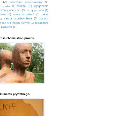
(2)
umorzenie postępowania
(1)
weksel
(2)
wyłączenie
a wyroku
(1)
wzory orzeczeń
(3)
wzory pozwów
(1)
sków
(5)
wzory zarządzeń
(1)
zakaz
zarzut przedawnienia
(3)
1)
zasada
jności w procesie karnym
(1)
zastępstwo
)
zażalenie
(1)
esłuchania stron procesu
kumentu prywatnego.