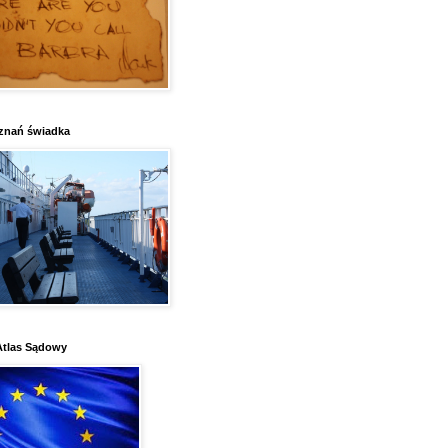
znań świadka
Atlas Sądowy