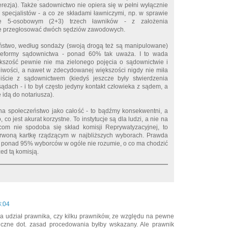
erezja). Także sadownictwo nie opiera się w pełni wyłącznie
 specjalistów - a co ze składami ławniczymi, np. w sprawie
ie 5-osobowym (2+3) trzech ławników - z założenia
 przegłosować dwóch sędziów zawodowych.
ństwo, według sondaży (swoją drogą też są manipulowane)
reformy sądownictwa - ponad 60% tak uważa. I to wada
kszość pewnie nie ma zielonego pojęcia o sądownictwie i
iwości, a nawet w zdecydowanej większości nigdy nie miła
iście z sądownictwem (kiedyś jeszcze były stwierdzenia
ądach - i to był często jedyny kontakt człowieka z sądem, a
e idą do notariusza).
a społeczeństwo jako całość - to bądźmy konsekwentni, a
 co jest akurat korzystne. To instytucje są dla ludzi, a nie na
com nie spodoba się skład komisji Reprywatyzacyjnej, to
woną kartkę rządzącym w najbliższych wyborach. Prawda
ie ponad 95% wyborców w ogóle nie rozumie, o co ma chodzić
ed tą komisją.
3:04
a udział prawnika, czy kilku prawników, ze względu na pewne
iczne dot. zasad procedowania byłby wskazany. Ale prawnik