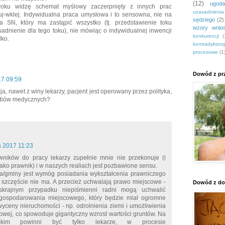
(12)
ugoda
roku widzę schemat myślowy zaczerpnięty z innych prac
uzasadnieni
uj-wklej. Indywidualna praca umysłowa i to sensowna, nie na
sędziego
(2)
a SN, który ma zastąpić wszystko (tj. przedstawienie toku
wzory wnio
adnienie dla tego toku), nie mówiąc o indywidualnej inwencji
konkurencji
(
dko.
kontradyktory
procesowe
(1
Dowód z prz
17 09:59
ja, nawet z winy lekarzy, pacjent jest operowany przez polityka,
tudiów medycznych?
a 2017 11:23
ników do pracy lekarzy zupełnie mnie nie przekonuje (i
jako prawnik) i w naszych realiach jest pozbawione sensu.
a/gminy jest wymóg posiadania wykształcenia prawniczego
 szczęście nie ma. A przecież uchwalają prawo miejscowe -
Dowód z do
krajnym przypadku niepiśmienni radni mogą uchwalić
gospodarowania miejscowego, który będzie miał ogromne
yceny nieruchomości - np. odrolnienia ziemi i umożliwienia
ej, co spowoduje gigantyczny wzrost wartości gruntów. Na
rskim powinni być tylko lekarze, w procesie