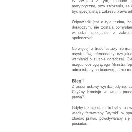
W związku z tym, zasadne jes
merytoryczne, przy założeniu, że 
być specjalistą z zakresu prawa a
Odpowiedź jest o tyle trudna, ż
doradczym, nie została pomyślan
wchodzili specjaliści z zakres
społecznych.
Co więcej, w treści ustawy nie ma
asystentów, referendarzy, czy jak
wzmianki o służbie doradczej. Ci
urzędu obsługującego Ministra Spr
administracyjno-biurowej", a nie me
Biegli
Z treści ustawy wynika jedynie, że
Czyżby Komisja w swoich pracac
prawa?
Gdyby tak się stało, to byłby to 
wiedzy ferowałaby "wyroki" w opa
zbadać prawo, powoływałaby się 
posiadać.