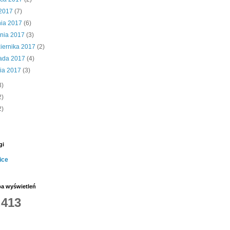
 2017
(7)
nia 2017
(6)
śnia 2017
(3)
iernika 2017
(2)
pada 2017
(4)
nia 2017
(3)
3)
2)
2)
gi
ice
ba wyświetleń
,413