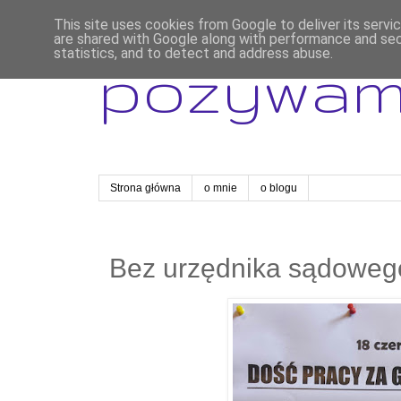
This site uses cookies from Google to deliver its servi
are shared with Google along with performance and secu
statistics, and to detect and address abuse.
pozywa
Strona główna
o mnie
o blogu
Bez urzędnika sądowego