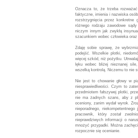
Oznacza to, że trzeba rozważać 
faktyczne, imienia i nazwiska os
rozstrzygnięcia przez konkretne
różnego rodzaju zawodowe sądy 
niczym innym jak zwykłą insynua
szacunkiem wobec człowieka oraz
Zdaję sobie sprawę, że wybrzmia
podejść. Wszelkie plotki, niedom
więcej szkód, niż pożytku. Utrwala
lęku wobec bliżej nieznanej sil
wszelką kontrolą. Niczemu to nie s
Nie jest to chowanie głowy w pi
niesprawiedliwości. Czym to zatem
przedmiotem fałszywej plotki, prz
nie ma żadnych szans, aby z plo
oceniony, zanim wydał wyrok. Zro
nieporadnego, niekompetentnego 
pracownik, który został zwoln
nieprawdziwych informacji o nar
mnożyć przypadki. Można zachęcić 
rozpocznie się ocenianie.