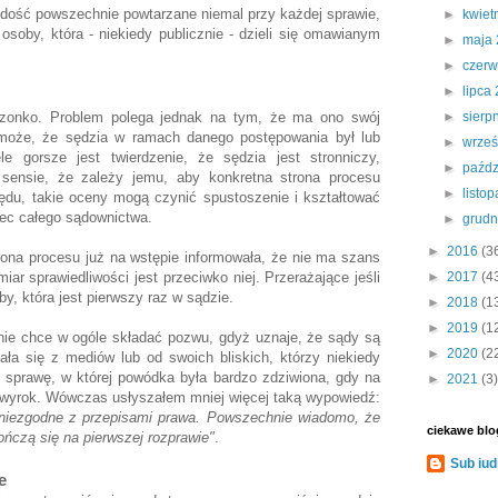
ą dość powszechnie powtarzane niemal przy każdej sprawie,
►
kwiet
osoby, która - niekiedy publicznie - dzieli się omawianym
►
maja
►
czer
►
lipca
dzonko. Problem polega jednak na tym, że ma ono swój
►
sierp
oże, że sędzia w ramach danego postępowania był lub
►
wrze
le gorsze jest twierdzenie, że sędzia jest stronniczy,
►
paźdz
ensie, że zależy jemu, aby konkretna strona procesu
►
listo
ędu, takie oceny mogą czynić spustoszenie i kształtować
ec całego sądownictwa.
►
grud
►
2016
(3
rona procesu już na wstępie informowała, że nie ma szans
ar sprawiedliwości jest przeciwko niej. Przerażające jeśli
►
2017
(4
by, która jest pierwszy raz w sądzie.
►
2018
(1
►
2019
(1
 nie chce w ogóle składać pozwu, gdyż uznaje, że sądy są
►
2020
(2
ała się z mediów lub od swoich bliskich, którzy niekiedy
m sprawę, w której powódka była bardzo zdziwiona, gdy na
►
2021
(3)
 wyrok. Wówczas usłyszałem mniej więcej taką wypowiedź:
 niezgodne z przepisami prawa. Powszechnie wiadomo, że
ciekawe blo
kończą się na pierwszej rozprawie"
.
Sub iud
e