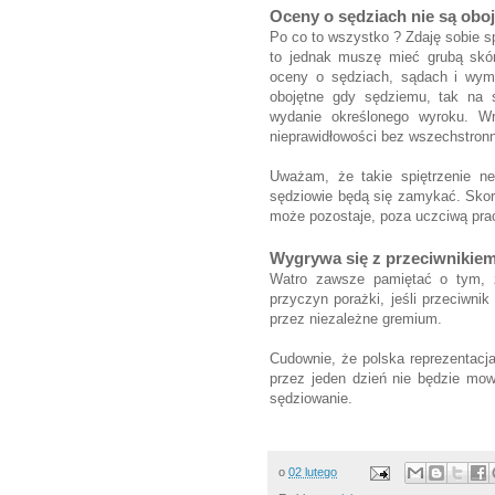
Oceny o sędziach nie są obo
Po co to wszystko ? Zdaję sobie sp
to jednak muszę mieć grubą skór
oceny o sędziach, sądach i wymi
obojętne gdy sędziemu, tak na s
wydanie określonego wyroku. Wr
nieprawidłowości bez wszechstron
Uważam, że takie spiętrzenie n
sędziowie będą się zamykać. Skor
może pozostaje, poza uczciwą pra
Wygrywa się z przeciwnikie
Watro zawsze pamiętać o tym, 
przyczyn porażki, jeśli przeciwnik
przez niezależne gremium.
Cudownie, że polska reprezentacja
przez jeden dzień nie będzie mow
sędziowanie.
o
02 lutego