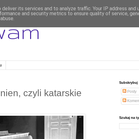
deliver its services and to analyze traffic. Your IP address and
formance and security metrics to ensure quality of service, ge
 abuse.
wam
gu
Subskrybuj
ien, czyli katarskie
Posty
Komen
Szukaj na t