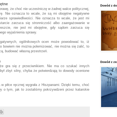
jętne
Dowód z do
rawę, że choć nie uczestniczę w żadnej walce politycznej,
ę. Nie oznacza to wcale, że są mi obojętne negatywne
arze sprawiedliwości. Nie oznacza to wcale, że jest mi
tarcie zarzuca się stronniczość albo zaangażowanie w
eszcie, nie jest mi obojętne, gdy sądom zarzuca się
nego wyjaśnienia sprawy.
egatywnych, ogólnikowych ocen może powodować to, iż
o bowiem nie można polemizować, nie można się żalić, to
cą, budować własną przestrzeń.
m
Dowód z ze
że gra się z przeciwnikiem. Nie ma co szukać innych
 był zbyt silny, chyba że potwierdzają to dowody ocenione
 w piłce ręcznej wygrała z Hiszpanami. Dzięki temu, choć
y o tym, jak to zostaliśmy pokrzywdzeni przez katarskie