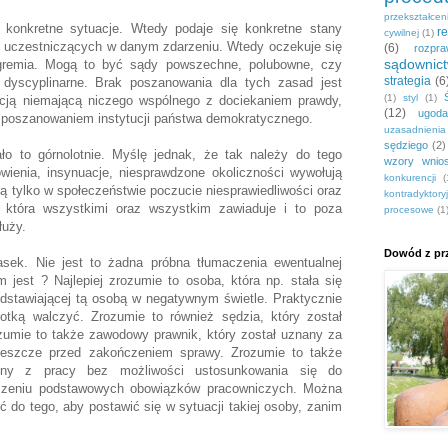
przekształce
konkretne sytuacje. Wtedy podaje się konkretne stany
r
cywilnej
(1)
ób uczestniczących w danym zdarzeniu. Wtedy oczekuje się
(6)
rozpr
sądownic
 gremia. Mogą to być sądy powszechne, polubowne, czy
strategia
(6
dyscyplinarne. Brak poszanowania dla tych zasad jest
(1)
styl
(1)
cją niemającą niczego wspólnego z dociekaniem prawdy,
(12)
ugoda
 poszanowaniem instytucji państwa demokratycznego.
uzasadnieni
sędziego
(2)
ło to górnolotnie. Myślę jednak, że tak należy do tego
wzory wnio
ówienia, insynuacje, niesprawdzone okoliczności wywołują
konkurencji
(
ją tylko w społeczeństwie poczucie niesprawiedliwości oraz
kontradyktory
e, która wszystkimi oraz wszystkim zawiaduje i to poza
procesowe
(1
łuży.
Dowód z prz
asek. Nie jest to żadna próbna tłumaczenia ewentualnej
 jest ? Najlepiej zrozumie to osoba, która np. stała się
edstawiającej tą osobą w negatywnym świetle. Praktycznie
tką walczyć. Zrozumie to również sędzia, który został
zumie to także zawodowy prawnik, który został uznany za
jeszcze przed zakończeniem sprawy. Zrozumie to także
iony z pracy bez możliwości ustosunkowania się do
uszeniu podstawowych obowiązków pracowniczych. Można
do tego, aby postawić się w sytuacji takiej osoby, zanim