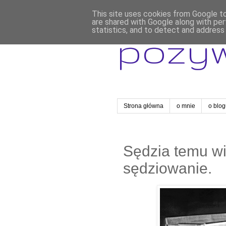
This site uses cookies from Google to 
are shared with Google along with per
statistics, and to detect and address
pozy
Strona główna
o mnie
o blo
Sędzia temu win
sędziowanie.