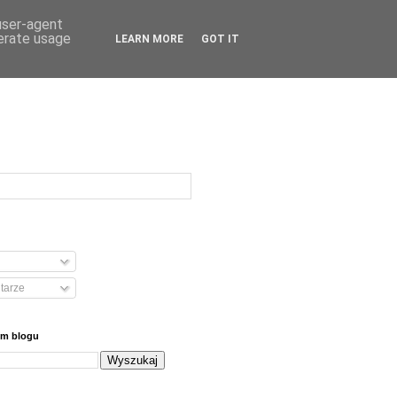
 user-agent
nerate usage
LEARN MORE
GOT IT
tarze
ym blogu