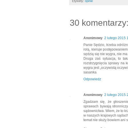
Etykiety:
opinie
30 komentarzy
Anonimowy
2 lutego 2015 
Panie Sędzio, trzeba odróżni
rolą, kieruje postępowaniem 
sędzią się nie wygra, nie m
Druga zaś sytuacja, to ta
rozstrzygnięcia sprawy na k
wygra jest „oczywistą oczywi
sasanka
Odpowiedz
Anonimowy
2 lutego 2015 
Zgadzam się, że głoszeni
sprawach bywają stronniczy
sądownictwa. Wiem, że to kr
w naszych krajowych sądach j
temat nie służy bowiem ani 