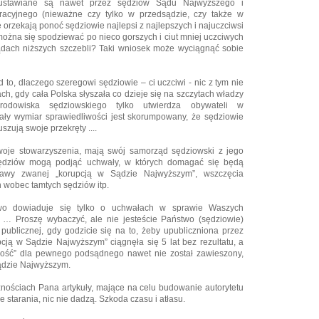
ustawiane są nawet przez sędziów Sądu Najwyższego i
acyjnego (nieważne czy tylko w przedsądzie, czy także w
 orzekają ponoć sędziowie najlepsi z najlepszych i najuczciwsi
można się spodziewać po nieco gorszych i ciut mniej uczciwych
dach niższych szczebli? Taki wniosek może wyciągnąć sobie
 to, dlaczego szeregowi sędziowie – ci uczciwi - nic z tym nie
ach, gdy cała Polska słyszała co dzieje się na szczytach władzy
środowiska sędziowskiego tylko utwierdza obywateli w
ały wymiar sprawiedliwości jest skorumpowany, że sędziowie
szują swoje przekręty ....
woje stowarzyszenia, mają swój samorząd sędziowski z jego
ędziów mogą podjąć uchwały, w których domagać się będą
rawy zwanej „korupcją w Sądzie Najwyższym”, wszczęcia
 wobec tamtych sędziów itp.
wo dowiaduje się tylko o uchwałach w sprawie Waszych
 … Proszę wybaczyć, ale nie jesteście Państwo (sędziowie)
publicznej, gdy godzicie się na to, żeby upubliczniona przez
ją w Sądzie Najwyższym” ciągnęła się 5 lat bez rezultatu, a
iwość” dla pewnego podsądnego nawet nie został zawieszony,
Sądzie Najwyższym.
znościach Pana artykuły, mające na celu budowanie autorytetu
e starania, nic nie dadzą. Szkoda czasu i atłasu.