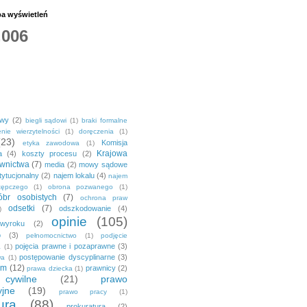
ba wyświetleń
,006
owy
(2)
biegli sądowi
(1)
braki formalne
nie wierzytelności
(1)
doręczenia
(1)
(23)
Komisja
etyka zawodowa
(1)
Krajowa
a
(4)
koszty procesu
(2)
wnictwa
(7)
media
(2)
mowy sądowe
tytucjonalny
(2)
najem lokalu
(4)
najem
tępczego
(1)
obrona pozwanego
(1)
br osobistych
(7)
ochrona praw
odsetki
(7)
odszkodowanie
(4)
)
opinie
(105)
 wyroku
(2)
o
(3)
pełnomocnictwo
(1)
podjęcie
pojęcia prawne i pozaprawne
(3)
a
(1)
postępowanie dyscyplinarne
(3)
wa
(1)
em
(12)
prawnicy
(2)
prawa dziecka
(1)
ywilne
(21)
prawo
yjne
(19)
prawo pracy
(1)
ura
(88)
prokuratura
(2)