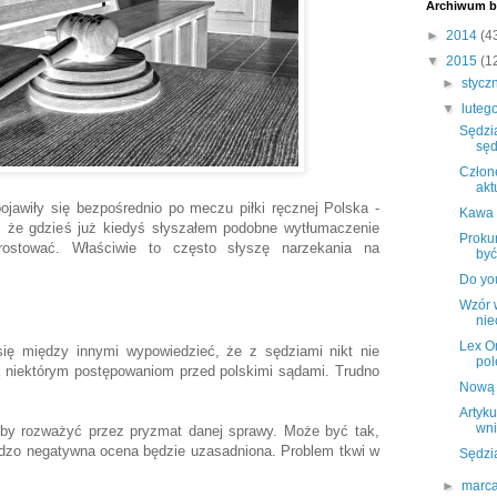
Archiwum b
►
2014
(4
▼
2015
(1
►
stycz
▼
luteg
Sędzia
sęd
Człone
akt
pojawiły się bezpośrednio po meczu piłki ręcznej Polska -
Kawa 
, że gdzieś już kiedyś słyszałem podobne wytłumaczenie
Proku
ostować. Właściwie to często słyszę narzekania na
być
Do yo
Wzór 
nie
Lex O
ię między innymi wypowiedzieć, że z sędziami nikt nie
pol
 niektórym postępowaniom przed polskimi sądami. Trudno
Nową 
Artyku
wni
by rozważyć przez pryzmat danej sprawy. Może być tak,
ardzo negatywna ocena będzie uzasadniona. Problem tkwi w
Sędzi
►
marc