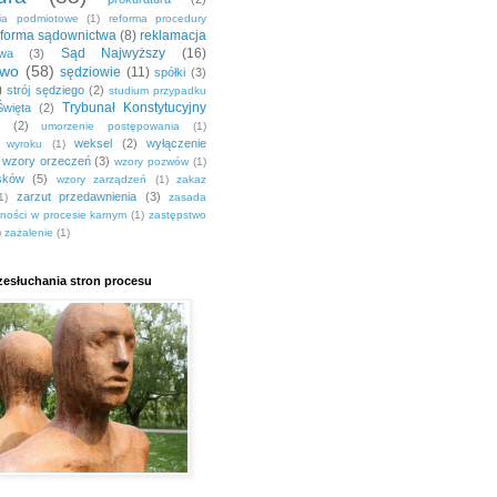
nia podmiotowe
(1)
reforma procedury
eforma sądownictwa
(8)
reklamacja
Sąd Najwyższy
(16)
awa
(3)
two
(58)
sędziowie
(11)
spółki
(3)
)
strój sędziego
(2)
studium przypadku
Trybunał Konstytucyjny
Święta
(2)
(2)
umorzenie postępowania
(1)
weksel
(2)
wyłączenie
a wyroku
(1)
wzory orzeczeń
(3)
wzory pozwów
(1)
sków
(5)
wzory zarządzeń
(1)
zakaz
zarzut przedawnienia
(3)
1)
zasada
jności w procesie karnym
(1)
zastępstwo
)
zażalenie
(1)
esłuchania stron procesu