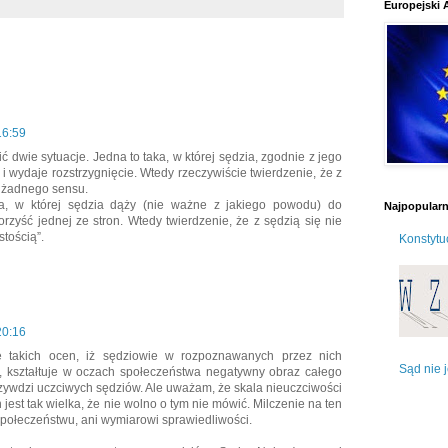
Europejski 
:
16:59
ć dwie sytuacje. Jedna to taka, w której sędzia, zgodnie z jego
i wydaje rozstrzygnięcie. Wtedy rzeczywiście twierdzenie, że z
a żadnego sensu.
ka, w której sędzia dąży (nie ważne z jakiego powodu) do
Najpopularni
orzyść jednej ze stron. Wtedy twierdzenie, że z sędzią się nie
stością”.
Konstytuc
20:16
e takich ocen, iż sędziowie w rozpoznawanych przez nich
Sąd nie 
, kształtuje w oczach społeczeństwa negatywny obraz całego
zywdzi uczciwych sędziów. Ale uważam, że skala nieuczciwości
est tak wielka, że nie wolno o tym nie mówić. Milczenie na ten
społeczeństwu, ani wymiarowi sprawiedliwości.