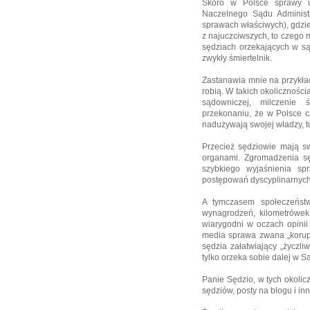
Skoro w Polsce sprawy 
Naczelnego Sądu Administr
sprawach właściwych), gdzie
z najuczciwszych, to czego 
sędziach orzekających w są
zwykły śmiertelnik.
Zastanawia mnie na przykład
robią. W takich okoliczności
sądowniczej, milczenie 
przekonaniu, że w Polsce c
nadużywają swojej władzy, tu
Przecież sędziowie mają s
organami. Zgromadzenia s
szybkiego wyjaśnienia sp
postępowań dyscyplinarnych
A tymczasem społeczeńst
wynagrodzeń, kilometrówek
wiarygodni w oczach opinii 
media sprawa zwana „korupc
sędzia załatwiający „życzl
tylko orzeka sobie dalej w 
Panie Sędzio, w tych okolic
sędziów, posty na blogu i inn