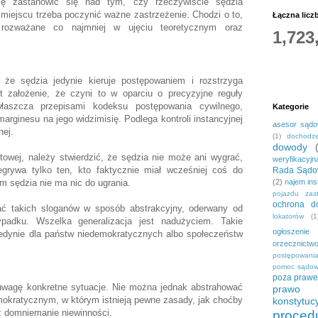
lę zastanowić się nad tym, czy rzeczywiście sędzia
 miejscu trzeba poczynić ważne zastrzeżenie. Chodzi o to,
Łączna licz
rozważane co najmniej w ujęciu teoretycznym oraz
1,723
, że sędzia jedynie kieruje postępowaniem i rozstrzyga
 założenie, że czyni to w oparciu o precyzyjne reguły
właszcza przepisami kodeksu postępowania cywilnego,
Kategorie
rginesu na jego widzimisię. Podlega kontroli instancyjnej
asesor sąd
nej.
(1)
dochodze
dowody
rtowej, należy stwierdzić, że sędzia nie może ani wygrać,
weryfikacyjn
grywa tylko ten, kto faktycznie miał wcześniej coś do
Rada Sądo
m sędzia nie ma nic do ugrania.
(2)
najem ins
pojazdu zas
ochrona dó
ć takich sloganów w sposób abstrakcyjny, oderwany od
lokatorów
(1
ypadku. Wszelka generalizacja jest nadużyciem. Takie
ogłoszenie
 jedynie dla państw niedemokratycznych albo społeczeństw
orzecznictw
postępowani
pomoc sądo
poza praw
wagę konkretne sytuacje. Nie można jednak abstrahować
prawo c
mokratycznym, w którym istnieją pewne zasady, jak choćby
konstytuc
z domniemanie niewinności.
proced