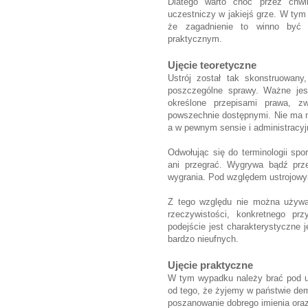
Dlatego warto choć przez chwi
uczestniczy w jakiejś grze. W tym
że zagadnienie to winno być 
praktycznym.
Ujęcie teoretyczne
Ustrój został tak skonstruowany
poszczególne sprawy. Ważne jest
określone przepisami prawa, z
powszechnie dostępnymi. Nie ma ma
a w pewnym sensie i administracyj
Odwołując się do terminologii spo
ani przegrać. Wygrywa bądź prze
wygrania. Pod względem ustrojowy
Z tego względu nie można używa
rzeczywistości, konkretnego prz
podejście jest charakterystyczne
bardzo nieufnych.
Ujęcie praktyczne
W tym wypadku należy brać pod u
od tego, że żyjemy w państwie de
poszanowanie dobrego imienia ora