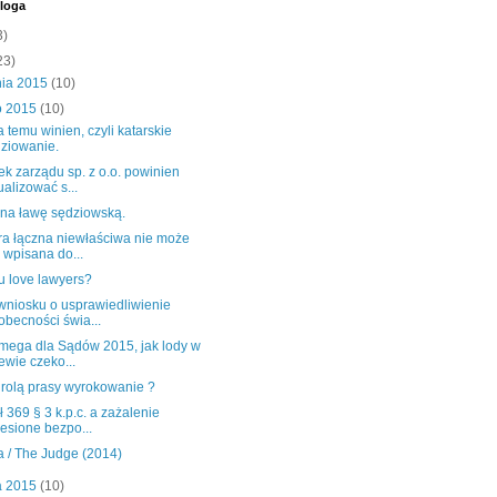
loga
3)
23)
nia 2015
(10)
o 2015
(10)
 temu winien, czyli katarskie
ziowanie.
k zarządu sp. z o.o. powinien
ualizować s...
na ławę sędziowską.
ra łączna niewłaściwa nie może
 wpisana do...
u love lawyers?
wniosku o usprawiedliwienie
obecności świa...
mega dla Sądów 2015, jak lody w
ewie czeko...
rolą prasy wyrokowanie ?
ł 369 § 3 k.p.c. a zażalenie
esione bezpo...
a / The Judge (2014)
a 2015
(10)