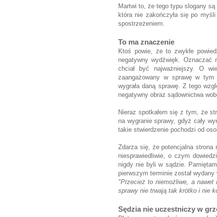
Martwi to, że tego typu slogany s
która nie zakończyła się po myśli 
spostrzeżeniem.
To ma znaczenie
Ktoś powie, że to zwykłe powie
negatywny wydźwięk. Oznaczać m
chciał być najważniejszy. O wie
zaangażowany w sprawę w tym s
wygrała daną sprawę. Z tego wzgl
negatywny obraz sądownictwa wob
Nieraz spotkałem się z tym, że st
na wygranie sprawy, gdyż cały wymi
takie stwierdzenie pochodzi od oso
Zdarza się, że potencjalna strona
niesprawiedliwie, o czym dowiedzi
nigdy nie byli w sądzie. Pamięta
pierwszym terminie został wydany
"Przecież to niemożliwe, a nawet
sprawy nie trwają tak krótko i nie 
Sędzia nie uczestniczy w grz