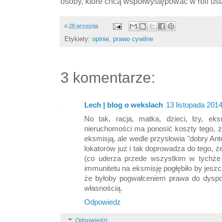
osoby, które chcą współwystępować w roli u
o
28 września
Etykiety:
opinie
,
prawo cywilne
3 komentarze:
Lech | blog o wekslach
13 listopada 201
No tak, racja, matka, dzieci, łzy, eksm
nieruchomości ma ponosić koszty tego, ż
eksmisją, ale wedle przysłowia "dobry An
lokatorów już i tak doprowadza do tego, 
(co uderza przede wszystkim w tychże l
immunitetu na eksmisję pogłębiło by jeszcz
że byłoby pogwałceniem prawa do dyspo
własnością.
Odpowiedz
Odpowiedzi