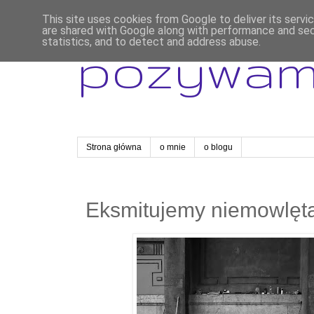
This site uses cookies from Google to deliver its servi
are shared with Google along with performance and secu
statistics, and to detect and address abuse.
pozywa
Strona główna
o mnie
o blogu
Eksmitujemy niemowlęta