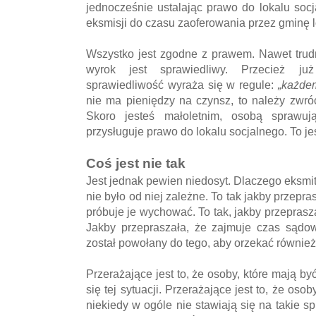
jednocześnie ustalając prawo do lokalu soc
eksmisji do czasu zaoferowania przez gminę l
Wszystko jest zgodne z prawem. Nawet trudn
wyrok jest sprawiedliwy. Przecież już 
sprawiedliwość wyraża się w regule:
„każde
nie ma pieniędzy na czynsz, to należy zwróci
Skoro jesteś małoletnim, osobą sprawuj
przysługuje prawo do lokalu socjalnego. To je
Coś jest nie tak
Jest jednak pewien niedosyt. Dlaczego eksmi
nie było od niej zależne. To tak jakby przepra
próbuje je wychować. To tak, jakby przeprasz
Jakby przepraszała, że zajmuje czas sądow
został powołany do tego, aby orzekać również
Przerażające jest to, że osoby, które mają 
się tej sytuacji. Przerażające jest to, że os
niekiedy w ogóle nie stawiają się na takie s