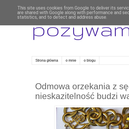
This site uses cookies from Google to deliver its servi
are shared with Google along with performance and secu
statistics, and to detect and address abuse.
pozywa
Strona główna
o mnie
o blogu
Odmowa orzekania z sęd
nieskazitelność budzi wą