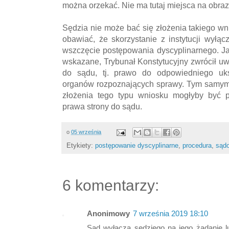
można orzekać. Nie ma tutaj miejsca na obrazę
Sędzia nie może bać się złożenia takiego w
obawiać, że skorzystanie z instytucji wyłą
wszczęcie postępowania dyscyplinarnego. Ja
wskazane, Trybunał Konstytucyjny zwrócił u
do sądu, tj. prawo do odpowiedniego uksz
organów rozpoznających sprawy. Tym samym,
złożenia tego typu wniosku mogłyby być p
prawa strony do sądu.
o
05 września
Etykiety:
postępowanie dyscyplinarne
,
procedura
,
sąd
6 komentarzy:
Anonimowy
7 września 2019 18:10
Sąd wyłącza sędziego na jego żądanie lu