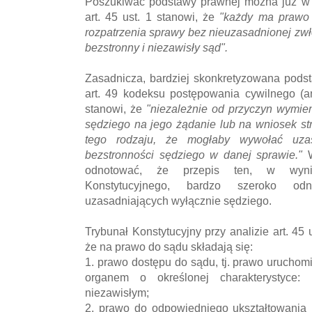
Poszukiwać podstawy prawnej można już w s
art. 45 ust. 1 stanowi, że
"każdy ma prawo 
rozpatrzenia sprawy bez nieuzasadnionej zwło
bezstronny i niezawisły sąd".
Zasadnicza, bardziej skonkretyzowana podst
art. 49 kodeksu postępowania cywilnego (an
stanowi, że
"niezależnie od przyczyn wymien
sędziego na jego żądanie lub na wniosek stro
tego rodzaju, że mogłaby wywołać uza
bezstronności sędziego w danej sprawie."
W
odnotować, że przepis ten, w wyniku
Konstytucyjnego, bardzo szeroko od
uzasadniających wyłącznie sędziego.
Trybunał Konstytucyjny przy analizie art. 45
że na prawo do sądu składają się:
1. prawo dostępu do sądu, tj. prawo urucho
organem o określonej charakterystyce: 
niezawisłym;
2. prawo do odpowiedniego ukształtowania 