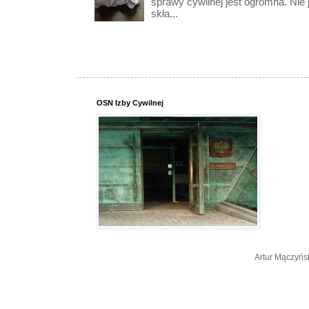
sprawy cywilnej jest ogromna. Nie 
skła...
OSN Izby Cywilnej
Artur Mączyńs