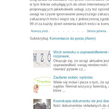
w tym linków odsyłających do stron internetowyc
proponujących jakiekolwiek usługi, czy też sprze
uwagi na częste ignorowanie powyższego zakazu
zakazanych treści wiąże się z jednoczesną zgod
99 zł za każdy dzień istnienia takich treści w kom
Nowszy post
Strona główna
Subskrybuj:
Komentarze do posta (Atom)
Wzór wniosku o usprawiedliwienie
rozprawie.
Okazuje się, że wciąż aktualne jest
usprawiedliwić swoją nieobecność
również pytanie cz...
Zaufanie wobec sędziów.
Wiele się mówi i pisze o tym, że s
sądów. Niemal wszyscy twierdzą, 
które ...
Kserokopia dokumentu nie jest d
Ilość dokumentów składanych do s