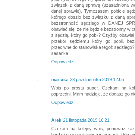
związek z daną sprawą (uzasadniona wą
danej sprawie). Tymczasem pobicie sęd
którego doszło bez związku z daną sp
bezstronność sędziego w DANEJ SPRA
obawiać się, że nie będzie bezstronny w c
z sędzią, który go pobił? Czyżby obawiał
przekór sędziemu który go pobił, be
przeciwne do stanowiska tegoż sędziego?
sasanka
Odpowiedz
mariusz
28 października 2019 12:05
Wpis po prostu super. Czekam na kole
poprzedni. Mam nadzieje, że dodasz go n
Odpowiedz
Arek
21 listopada 2019 16:21
Czekam na kolejny wpis, ponieważ każ
bardzo dużo ciekawych informacji, które p