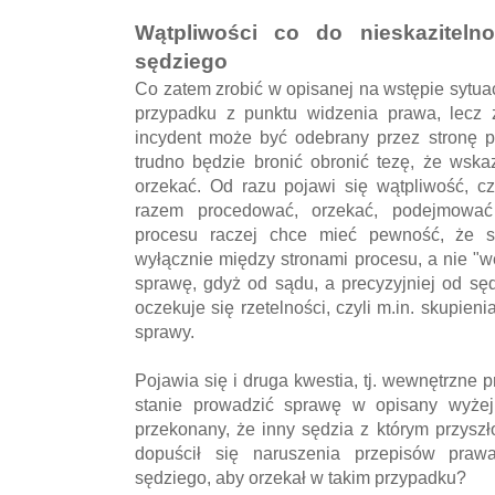
Wątpliwości co do nieskazitelno
sędziego
Co zatem zrobić w opisanej na wstępie sytua
przypadku z punktu widzenia prawa, lecz 
incydent może być odebrany przez stronę p
trudno będzie bronić obronić tezę, że wsk
orzekać. Od razu pojawi się wątpliwość, c
razem procedować, orzekać, podejmować 
procesu raczej chce mieć pewność, że s
wyłącznie między stronami procesu, a nie "
sprawę, gdyż od sądu, a precyzyjniej od sę
oczekuje się rzetelności, czyli m.in. skupien
sprawy.
Pojawia się i druga kwestia, tj. wewnętrzne 
stanie prowadzić sprawę w opisany wyżej 
przekonany, że inny sędzia z którym przyszł
dopuścił się naruszenia przepisów pr
sędziego, aby orzekał w takim przypadku?