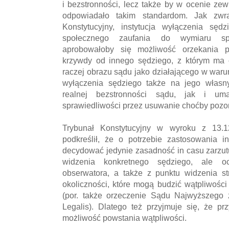
i bezstronności, lecz także by w ocenie ze
odpowiadało takim standardom. Jak zwr
Konstytucyjny, instytucja wyłączenia sęd
społecznego zaufania do wymiaru spr
aprobowałoby się możliwość orzekania p
krzywdy od innego sędziego, z którym ma o
raczej obrazu sądu jako działającego w warun
wyłączenia sędziego także na jego własn
realnej bezstronności sądu, jak i uma
sprawiedliwości przez usuwanie choćby pozo
Trybunał Konstytucyjny w wyroku z 13.12
podkreślił, że o potrzebie zastosowania i
decydować jedynie zasadność in casu zarzut
widzenia konkretnego sędziego, ale o
obserwatora, a także z punktu widzenia st
okoliczności, które mogą budzić wątpliwośc
(por. także orzeczenie Sądu Najwyższego z
Legalis). Dlatego też przyjmuje się, że p
możliwość powstania wątpliwości.