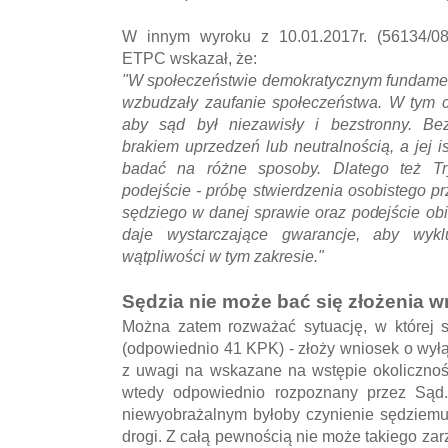
W innym wyroku z 10.01.2017r. (56134/08
ETPC wskazał, że:
"W społeczeństwie demokratycznym fundamen
wzbudzały zaufanie społeczeństwa. W tym c
aby sąd był niezawisły i bezstronny. Bez
brakiem uprzedzeń lub neutralnością, a jej i
badać na różne sposoby. Dlatego też Try
podejście - próbę stwierdzenia osobistego p
sędziego w danej sprawie oraz podejście obi
daje wystarczające gwarancje, aby wykl
wątpliwości w tym zakresie."
Sędzia nie może bać się złożenia w
Można zatem rozważać sytuację, w której sę
(odpowiednio 41 KPK) - złoży wniosek o wył
z uwagi na wskazane na wstępie okolicznoś
wtedy odpowiednio rozpoznany przez Sąd. 
niewyobrażalnym byłoby czynienie sędziemu z
drogi. Z całą pewnością nie może takiego zarz