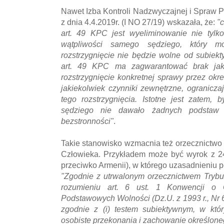
Nawet Izba Kontroli Nadzwyczajnej i Spraw 
z dnia 4.4.2019r. (I NO 27/19) wskazała, że:
"c
art. 49 KPC jest wyeliminowanie nie tylko
wątpliwości samego sędziego, który 
rozstrzygnięcie nie będzie wolne od subiekt
art. 49 KPC ma zagwarantować brak jaki
rozstrzygnięcie konkretnej sprawy przez ok
jakiekolwiek czynniki zewnętrzne, ogranicz
tego rozstrzygnięcia. Istotne jest zatem, 
sędziego nie dawało żadnych podstaw
bezstronności"
.
Takie stanowisko wzmacnia też orzecznictwo
Człowieka. Przykładem może być wyrok z 24
przeciwko Armenii), w którego uzasadnieniu 
"Zgodnie z utrwalonym orzecznictwem Trybun
rozumieniu art. 6 ust. 1 Konwencji o 
Podstawowych Wolności (Dz.U. z 1993 r., Nr 6
zgodnie z (i) testem subiektywnym, w kt
osobiste przekonania i zachowanie określon