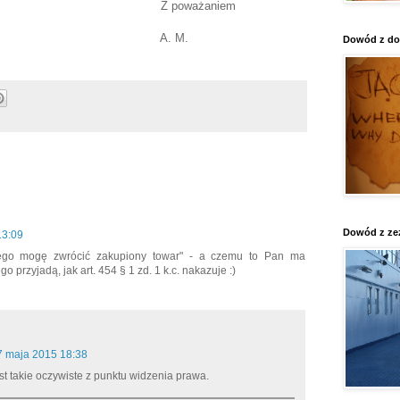
Z poważaniem
A. M.
Dowód z do
Dowód z ze
13:09
rego mogę zwrócić zakupiony towar" - a czemu to Pan ma
 przyjadą, jak art. 454 § 1 zd. 1 k.c. nakazuje :)
7 maja 2015 18:38
est takie oczywiste z punktu widzenia prawa.