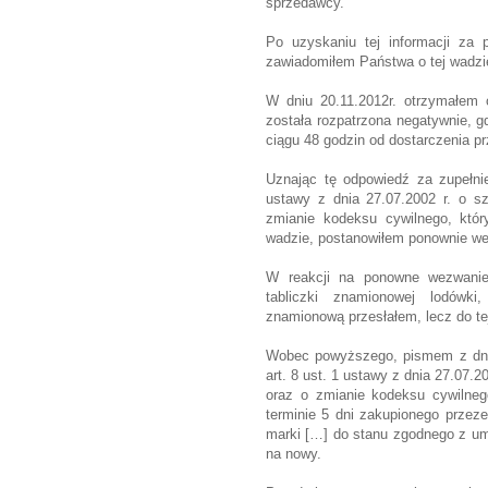
sprzedawcy.
Po uzyskaniu tej informacji za 
zawiadomiłem Państwa o tej wadzi
W dniu 20.11.2012r. otrzymałem o
została rozpatrzona negatywnie, g
ciągu 48 godzin od dostarczenia pr
Uznając tę odpowiedź za zupełni
ustawy z dnia 27.07.2002 r. o s
zmianie kodeksu cywilnego, któr
wadzie, postanowiłem ponownie w
W reakcji na ponowne wezwanie,
tabliczki znamionowej lodówki
znamionową przesłałem, lecz do te
Wobec powyższego, pismem z dnia 
art. 8 ust. 1 ustawy z dnia 27.07
oraz o zmianie kodeksu cywilne
terminie 5 dni zakupionego przez
marki […] do stanu zgodnego z um
na nowy.