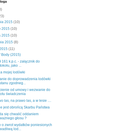
loga
3)
23)
nia 2015
(10)
o 2015
(10)
a 2015
(10)
nia 2015
(8)
 2015
(11)
/ Body (2015)
ł 161 k.p.c. - załącznik do
tokołu, jako ...
ia mojej lodówki
nie do doprowadzenia lodówki
stanu zgodneg...
pienie od umowy i wezwanie do
otu świadczenia
o las, na prawo las, a w lesie ....
ie jest obrońcą Skarbu Państwa
a się chwalić oddaniem
ważnego głosu ?
 o zwrot wydatków poniesionych
wadliwą lod...