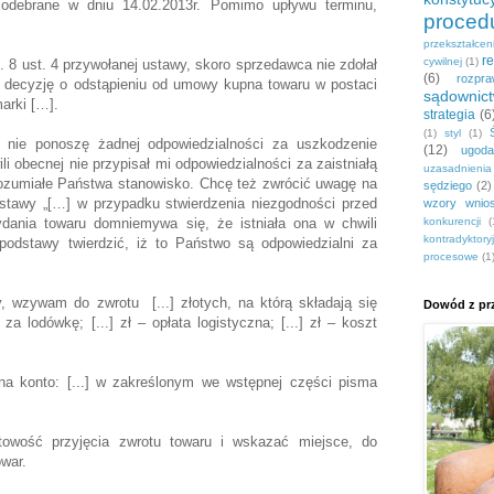
odebrane w dniu 14.02.2013r. Pomimo upływu terminu,
proced
przekształce
r
cywilnej
(1)
 8 ust. 4 przywołanej ustawy, skoro sprzedawca nie zdołał
(6)
rozpr
 decyzję o odstąpieniu od umowy kupna towaru w postaci
sądownic
arki […].
strategia
(6
(1)
styl
(1)
 nie ponoszę żadnej odpowiedzialności za uszkodzenie
(12)
ugoda
li obecnej nie przypisał mi odpowiedzialności za zaistniałą
uzasadnieni
zrozumiałe Państwa stanowisko. Chcę też zwrócić uwagę na
sędziego
(2)
 ustawy „[…] w przypadku stwierdzenia niezgodności przed
wzory wnio
ania towaru domniemywa się, że istniała ona w chwili
konkurencji
(
kontradyktory
odstawy twierdzić, iż to Państwo są odpowiedzialni za
procesowe
(1
 wzywam do zwrotu [...] złotych, na którą składają się
Dowód z prz
za lodówkę; [...] zł – opłata logistyczna; [...] zł – koszt
a konto: [...] w zakreślonym we wstępnej części pisma
towość przyjęcia zwrotu towaru i wskazać miejsce, do
war.