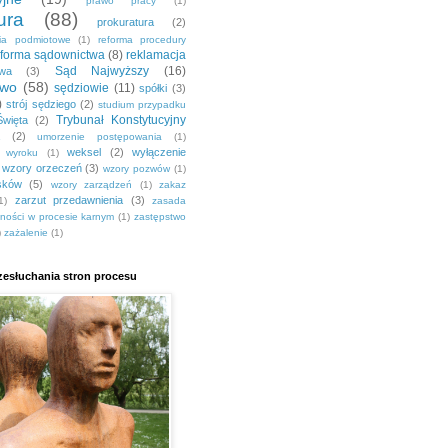
prawo pracy
(1)
ura
(88)
prokuratura
(2)
nia podmiotowe
(1)
reforma procedury
eforma sądownictwa
(8)
reklamacja
Sąd Najwyższy
(16)
awa
(3)
two
(58)
sędziowie
(11)
spółki
(3)
)
strój sędziego
(2)
studium przypadku
Trybunał Konstytucyjny
Święta
(2)
(2)
umorzenie postępowania
(1)
weksel
(2)
wyłączenie
a wyroku
(1)
wzory orzeczeń
(3)
wzory pozwów
(1)
sków
(5)
wzory zarządzeń
(1)
zakaz
zarzut przedawnienia
(3)
1)
zasada
jności w procesie karnym
(1)
zastępstwo
)
zażalenie
(1)
esłuchania stron procesu