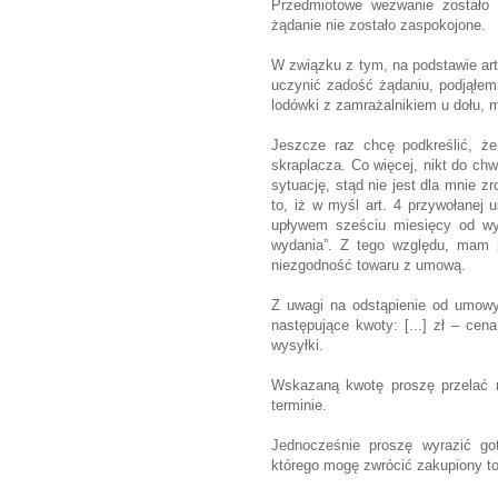
Przedmiotowe wezwanie zostało 
żądanie nie zostało zaspokojone.
W związku z tym, na podstawie art.
uczynić zadość żądaniu, podjąłem
lodówki z zamrażalnikiem u dołu, m
Jeszcze raz chcę podkreślić, że
skraplacza. Co więcej, nikt do chwi
sytuację, stąd nie jest dla mnie 
to, iż w myśl art. 4 przywołanej
upływem sześciu miesięcy od wyd
wydania”. Z tego względu, mam p
niezgodność towaru z umową.
Z uwagi na odstąpienie od umowy,
następujące kwoty: [...] zł – cena 
wysyłki.
Wskazaną kwotę proszę przelać n
terminie.
Jednocześnie proszę wyrazić go
którego mogę zwrócić zakupiony to