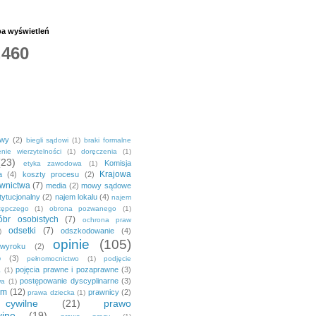
ba wyświetleń
,460
owy
(2)
biegli sądowi
(1)
braki formalne
nie wierzytelności
(1)
doręczenia
(1)
(23)
Komisja
etyka zawodowa
(1)
Krajowa
a
(4)
koszty procesu
(2)
wnictwa
(7)
media
(2)
mowy sądowe
tytucjonalny
(2)
najem lokalu
(4)
najem
tępczego
(1)
obrona pozwanego
(1)
br osobistych
(7)
ochrona praw
odsetki
(7)
odszkodowanie
(4)
)
opinie
(105)
 wyroku
(2)
o
(3)
pełnomocnictwo
(1)
podjęcie
pojęcia prawne i pozaprawne
(3)
a
(1)
postępowanie dyscyplinarne
(3)
wa
(1)
em
(12)
prawnicy
(2)
prawa dziecka
(1)
ywilne
(21)
prawo
yjne
(19)