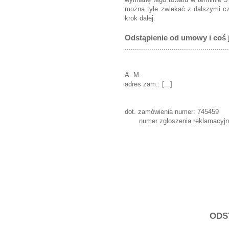
można tyle zwlekać z dalszymi cz
krok dalej.
Odstąpienie od umowy i coś 
...................................................
[...], 
A. M.
adres zam.: [...]
dot. zamówienia numer: 745459
numer zgłoszenia reklamac
Sz
M.n. s
w [
adres
ODS