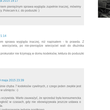
ja 2015 19:17
niem pieniężnym sprawa wygląda zupełnie inaczej, mówimy
y. Polecam k.c. do poduszki :)
21:14
ym sprawa wygląda inaczej, niż napisałem - to prawda. Z
 wierzyciela, po nie-pieniądze wierzyciel wali do dłużnika
b prokurator nie trzymają w domu kodeksów, lektura do poduszki
9 maja 2015 23:39
ie chyba 7 kodeksów cywilnych, z czego jeden zwykle jest
w uśnięciu :-)
ka oczywista. Warto zauważyć, że sprzedaż była konsumencka
egłość w czasach, gdy nie obowiązywała jeszcze ustawa o
a.
ł zastosowanie jedynie posiłkowo.