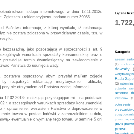
pośrednictwem sklepu internetowego w dniu 12.11.2012r.
Łączna licz
e. Zgłoszeniu reklamacyjnemu nadano numer 39036.
1,722
d Państwa informację, z której wynikało, iż reklamacja
dyż nie została zgłoszona w przewidzianym czasie, tzn. w
zesyłki.
e bezzasadną, jako pozostającą w sprzeczności z art. 9
Kategorie
zczególnych warunkach sprzedaży konsumenckiej oraz o
asesor sąd
y przewiduje termin dwumiesięczny na zawiadomienie o
(1)
dochodze
ezwać Państwa do usunięcia wady.
dowody
weryfikacyjn
 zostałem poproszony, abym przysłał mail'em zdjęcie
Rada Sądo
, by rozpatrzyć reklamację merytorycznie. Tabliczkę
(2)
najem ins
j pory nie otrzymałem od Państwa żadnej informacji.
pojazdu zas
ochrona dó
12.02.2013r. realizując przysługujące mi - na podstawie
lokatorów
(1
.2002 r. o szczególnych warunkach sprzedaży konsumenckiej
ogłoszenie
go - uprawnienie, wezwałem Państwa o doprowadzenie w
orzecznictw
e mnie towaru w postaci lodówki z zamrażalnikiem u dołu,
postępowani
ową,- ewentualnie o wymianę tego towaru w terminie 5 dni
pomoc sądo
poza praw
prawo c
konstytuc