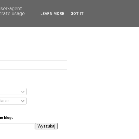
 user-agent
nerate usage
LEARN MORE
GOT IT
tarze
ym blogu