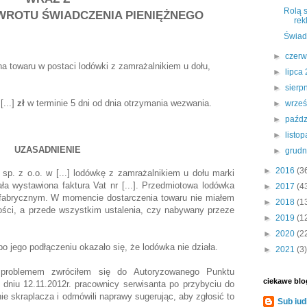
Rolą 
WROTU ŚWIADCZENIA PIENIĘŻNEGO
rek
Świad
►
czer
 towaru w postaci lodówki z zamrażalnikiem u dołu,
►
lipca
►
sierp
...]
zł
w terminie 5 dni od dnia otrzymania wezwania.
►
wrze
►
paźdz
►
listo
UZASADNIENIE
►
grud
►
2016
(3
sp. z o.o. w [...] lodówkę z zamrażalnikiem u dołu marki
ała wystawiona faktura Vat nr [...]. Przedmiotowa lodówka
►
2017
(4
fabrycznym. W momencie dostarczenia towaru nie miałem
►
2018
(1
ości, a przede wszystkim ustalenia, czy nabywany przeze
►
2019
(1
►
2020
(2
 jego podłączeniu okazało się, że lodówka nie działa.
►
2021
(3)
 problemem zwróciłem się do Autoryzowanego Punktu
ciekawe blo
. W dniu 12.11.2012r. pracownicy serwisanta po przybyciu do
e skraplacza i odmówili naprawy sugerując, aby zgłosić to
Sub iud