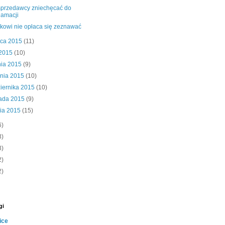
sprzedawcy zniechęcać do
lamacji
kowi nie opłaca się zeznawać
wca 2015
(11)
 2015
(10)
nia 2015
(9)
śnia 2015
(10)
iernika 2015
(10)
pada 2015
(9)
nia 2015
(15)
6)
3)
3)
2)
2)
gi
ice