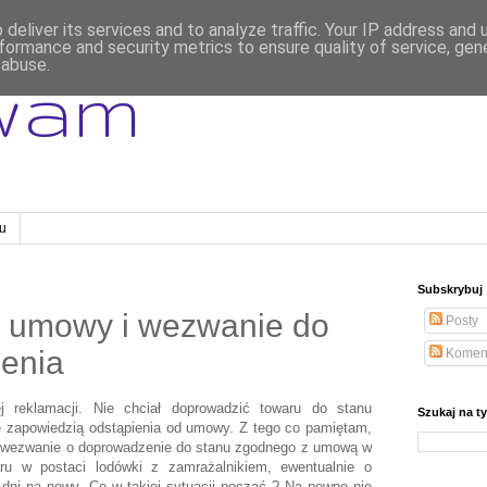
deliver its services and to analyze traffic. Your IP address and
formance and security metrics to ensure quality of service, ge
 abuse.
wam
gu
Subskrybuj
d umowy i wezwanie do
Posty
zenia
Komen
j reklamacji. Nie chciał doprowadzić towaru do stanu
Szukaj na t
ę zapowiedzią odstąpienia od umowy. Z tego co pamiętam,
e wezwanie o doprowadzenie do stanu zgodnego z umową w
ru w postaci lodówki z zamrażalnikiem, ewentualnie o
 dni na nowy. Co w takiej sytuacji począć ? Na pewno nie