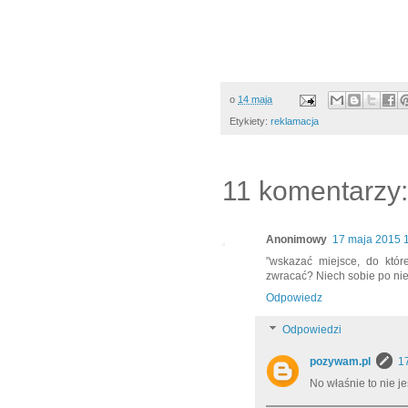
o
14 maja
Etykiety:
reklamacja
11 komentarzy:
Anonimowy
17 maja 2015 
"wskazać miejsce, do któ
zwracać? Niech sobie po niego
Odpowiedz
Odpowiedzi
pozywam.pl
1
No właśnie to nie j