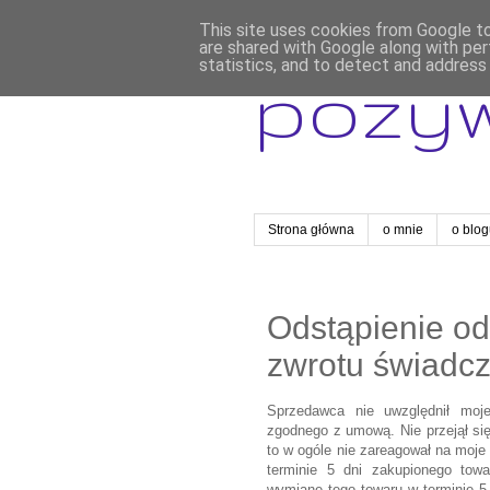
This site uses cookies from Google to 
are shared with Google along with per
statistics, and to detect and address
pozy
Strona główna
o mnie
o blo
Odstąpienie o
zwrotu świadc
Sprzedawca nie uwzględnił moje
zgodnego z umową. Nie przejął si
to w ogóle nie zareagował na moj
terminie 5 dni zakupionego towa
wymianę tego towaru w terminie 5