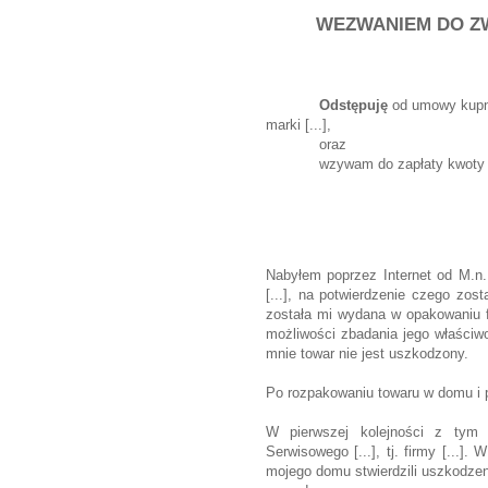
WEZWANIEM DO Z
Odstępuję
od umowy kupna
marki [...],
oraz
wzywam do zapłaty kwoty [
Nabyłem poprzez Internet od M.n. 
[...], na potwierdzenie czego zost
została mi wydana w opakowaniu 
możliwości zbadania jego właściw
mnie towar nie jest uszkodzony.
Po rozpakowaniu towaru w domu i po
W pierwszej kolejności z tym
Serwisowego [...], tj. firmy [...]
mojego domu stwierdzili uszkodzeni