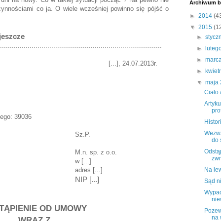
Archiwum b
ynnościami co ja. O wiele wcześniej powinno się pójść o
►
2014
(4
▼
2015
(1
jeszcze
►
stycz
..................................................................................
►
luteg
►
marc
24.07.2013r.
►
kwiet
▼
maja
Ciało 
Artyku
pro
yjnego: 39036
Histor
Wezwa
.P.
do 
Odstą
p. z o.o.
zwr
...]
 [...]
Na lew
NIP [...]
Sąd n
Wypad
nie
TĄPIENIE OD UMOWY
Pozew
na 
WRAZ Z