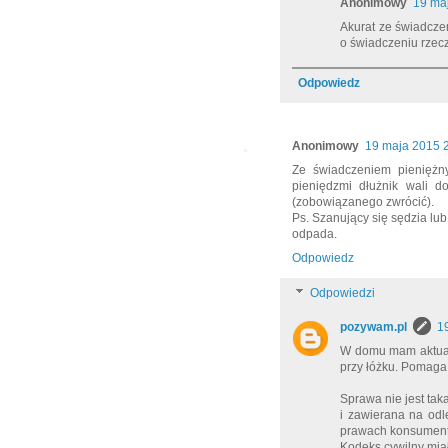
Anonimowy
19 ma
Akurat ze świadcze
o świadczeniu rzecz
Odpowiedz
Anonimowy
19 maja 2015 
Ze świadczeniem pieniężn
pieniędzmi dłużnik wali do
(zobowiązanego zwrócić).
Ps. Szanujący się sędzia lu
odpada.
Odpowiedz
Odpowiedzi
pozywam.pl
1
W domu mam aktualn
przy łóżku. Pomaga 
Sprawa nie jest ta
i zawierana na odl
prawach konsument
Kodeks cywilny mia