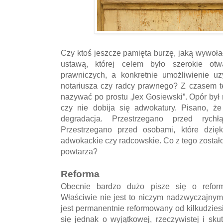
Czy ktoś jeszcze pamięta burzę, jaką wywoł
ustawą, której celem było szerokie ot
prawniczych, a konkretnie umożliwienie u
notariusza czy radcy prawnego? Z czasem t
nazywać po prostu „lex Gosiewski”. Opór był
czy nie dobija się adwokatury. Pisano, że 
degradacja. Przestrzegano przed rychł
Przestrzegano przed osobami, które dzięki
adwokackie czy radcowskie. Co z tego zostało
powtarza?
Reforma
Obecnie bardzo dużo pisze się o reform
Właściwie nie jest to niczym nadzwyczajnym
jest permanentnie reformowany od kilkudzie
się jednak o wyjątkowej, rzeczywistej i sk