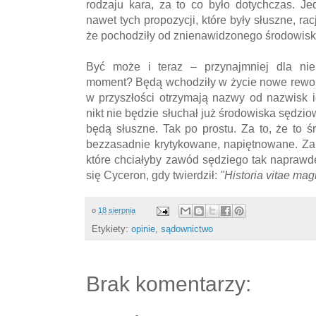
rodzaju kara, za to co było dotychczas. J
nawet tych propozycji, które były słuszne, rac
że pochodziły od znienawidzonego środowis
Być może i teraz – przynajmniej dla niek
moment? Będą wchodziły w życie nowe rewol
w przyszłości otrzymają nazwy od nazwisk 
nikt nie będzie słuchał już środowiska sędzio
będą słuszne. Tak po prostu. Za to, że to śr
bezzasadnie krytykowane, napiętnowane. Za 
które chciałyby zawód sędziego tak naprawd
się Cyceron, gdy twierdził:
"Historia vitae magi
o
18 sierpnia
Etykiety:
opinie
,
sądownictwo
Brak komentarzy: