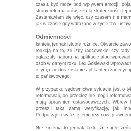
czasu, być może pod wpływem emocji, pojawi
strony reformatorów, że dla skuteczności tej
Zastanawiam się więc, czy czasem nie mamy 
jak w czasie gdy wdrażano w życie tzw. usta
Odmienności
Istnieją jednak istotne różnice. Otwarcie za
reakcją na to, że izby radcowskie, czy rad
ogłaszały naboru na aplikacje albo wprowadza
osób w danym roku. Lex Gosiewski wprowadza
o tym, czy ktoś zostanie aplikantem zadecydu
to państwowego.
W przypadku sądownictwa sytuacja jest o ty
reformowali, bo przecież nie mogli reformo
mają uprawnień ustawodawczych. Wbrew t
przeszli taką samą weryfikację, jak in
Podporządkowali się temu reżimowi prawnemu
Nie zmienia to jednak faktu, że społeczeńs