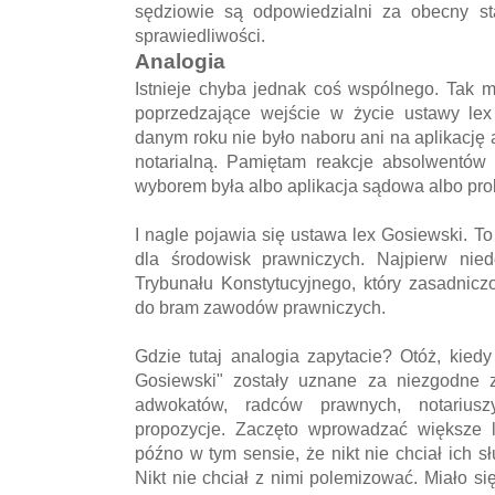
sędziowie są odpowiedzialni za obecny s
sprawiedliwości.
Analogia
Istnieje chyba jednak coś wspólnego. Tak 
poprzedzające wejście w życie ustawy lex
danym roku nie było naboru ani na aplikację
notarialną. Pamiętam reakcje absolwentów
wyborem była albo aplikacja sądowa albo pro
I nagle pojawia się ustawa lex Gosiewski. To
dla środowisk prawniczych. Najpierw nied
Trybunału Konstytucyjnego, który zasadnicz
do bram zawodów prawniczych.
Gdzie tutaj analogia zapytacie? Otóż, kiedy
Gosiewski" zostały uznane za niezgodne z
adwokatów, radców prawnych, notariusz
propozycje. Zaczęto wprowadzać większe li
późno w tym sensie, że nikt nie chciał ich s
Nikt nie chciał z nimi polemizować. Miało si