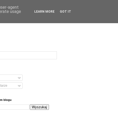
 user-agent
nerate usage
LEARN MORE
GOT IT
tarze
ym blogu