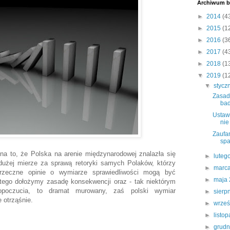
Archiwum b
►
2014
(4
►
2015
(1
►
2016
(3
►
2017
(4
►
2018
(1
▼
2019
(1
▼
stycz
Zasad
bad
Ustaw
nie
Zaufa
spa
na to, że Polska na arenie międzynarodowej znalazła się
►
luteg
 dużej mierze za sprawą retoryki samych Polaków, którzy
►
marc
przeczne opinie o wymiarze sprawiedliwości mogą być
►
maja
 tego dołożymy zasadę konsekwencji oraz - tak niektórym
poczucia, to dramat murowany, zaś polski wymiar
►
sierp
e otrząśnie.
►
wrze
►
listo
►
grud