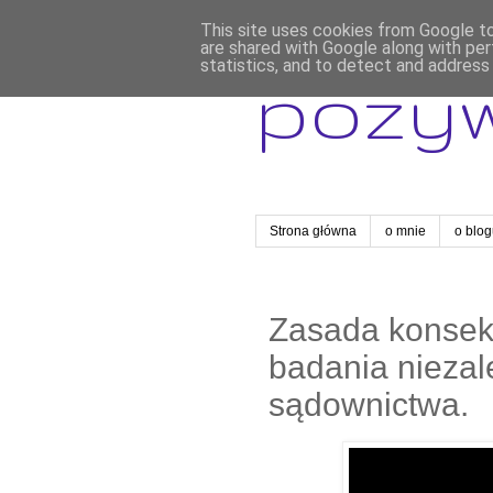
This site uses cookies from Google to 
are shared with Google along with per
statistics, and to detect and address
pozy
Strona główna
o mnie
o blo
Zasada konsekw
badania niezal
sądownictwa.