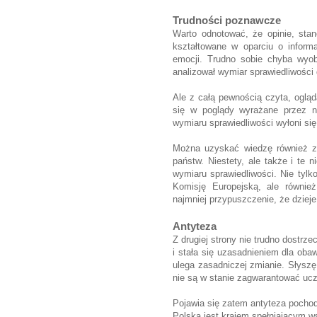
Trudności poznawcze
Warto odnotować, że opinie, sta
kształtowane w oparciu o inform
emocji. Trudno sobie chyba wyob
analizował wymiar sprawiedliwości 
Ale z całą pewnością czyta, ogląd
się w poglądy wyrażane przez na
wymiaru sprawiedliwości wyłoni się
Można uzyskać wiedzę również z 
państw. Niestety, ale także i te n
wymiaru sprawiedliwości. Nie tyl
Komisję Europejską, ale równie
najmniej przypuszczenie, że dzieje
Antyteza
Z drugiej strony nie trudno dostrze
i stała się uzasadnieniem dla obaw
ulega zasadniczej zmianie. Słyszę 
nie są w stanie zagwarantować uc
Pojawia się zatem antyteza pochod
Polska jest krajem spełniającym w