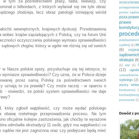
 w tym za pośrednictwem prasy, radia, telewizji, czy
orzecznictw
minał o bilbordach, z których wyłaniał się nie tyle obraz
postępowani
ziego złodzieja, lecz obraz patologii istniejącej wśród
pomoc sądo
poza praw
prawo c
konstytuc
akichś wewnętrznych, krajowych dyskusji. Przedstawiona
proced
a wobec krajów sąsiadujących z Polską, czy na forum Unii
ieczności oczyszczenia polskiego wymiaru sprawiedliwości
przekształce
r
cywilnej
(1)
sądowych złogów, którzy w ogóle nie różnią się od swoich
(6)
rozpr
sądownic
strategia
(6
(1)
styl
(1)
 w Nasze polskie spory, przysłuchuje się tej retoryce, to
(12)
ugoda
im wymiarze sprawiedliwości? Czy uzna, że w Polsce dzieje
uzasadnieni
orsowanej przez samą Polskę za pośrednictwem swoich
sędziego
(2)
wzory wnio
rzy uznają to za prawdę? Czy może raczej - w oparciu o
konkurencji
(
dz - stwierdzi, że polski system sprawiedliwości nie daje
kontradyktory
prawy?
procesowe
(1
ąd, który zgłosił wątpliwość, czy może wydać polskiego
a obawę rzetelnego przeprowadzenia procesu. Na tym
Dowód z prz
ono oficjalnie kolejne zastrzeżenia, jak choćby te wyrażone
która odmówiła ekstradycji 11 osób, gdyż ma wątpliwości co
h sądów nie jest zagrożona oraz czy podejrzani będą mieć