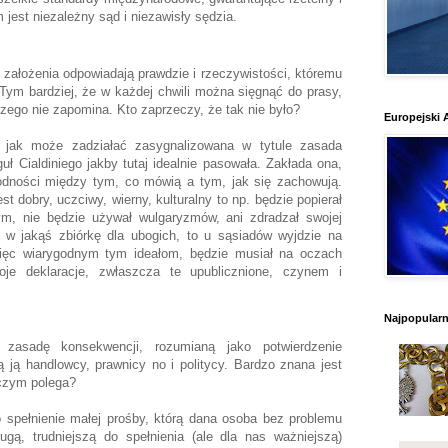
 jest niezależny sąd i niezawisły sędzia.
założenia odpowiadają prawdzie i rzeczywistości, któremu
 Tym bardziej, że w każdej chwili można sięgnąć do prasy,
iczego nie zapomina.
Kto zaprzeczy, że tak nie było?
Europejski 
,
jak może zadziałać zasygnalizowana w tytule zasada
uł Cialdiniego jakby tutaj idealnie pasowała. Zakłada ona,
odności między tym, co mówią a tym, jak się zachowują.
st dobry, uczciwy, wierny, kulturalny to np. będzie popierał
ym, nie będzie używał wulgaryzmów, ani zdradzał swojej
ę w jakąś zbiórkę dla ubogich, to u sąsiadów wyjdzie na
ięc wiarygodnym tym ideałom, będzie musiał na oczach
oje deklaracje, zwłaszcza te upublicznione, czynem i
.
Najpopularni
zasadę konsekwencji, rozumianą jako potwierdzenie
 ją handlowcy, prawnicy no i politycy. Bardzo znana jest
czym polega?
o spełnienie małej prośby, którą dana osoba bez problemu
gą, trudniejszą do spełnienia (ale dla nas ważniejszą)