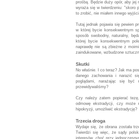
prośbą. Będzie duży opór, aby jej n
wyraża się w twierdzeniu: "skoro p
to zrobić, nie miałem innego wyjśc
Tutaj jednak pojawia się pewien p
w której bycie konsekwentnym sp
sposób swobodny, naturalny, będ
której bycie konsekwentnym pole
naprawdę nie są zbieżne z moimi 
zaindukowane, wzbudzone sztucznie
Skutki
No właśnie. I co teraz? Jak ma p
danego zachowania i narazić si
poglądami, narażając się być 
przewidywaliśmy?
Czy należy zatem popierać tezę
odmowę ekstradycji, czy może na
hipokryzji, umożliwić ekstradycję
Trzecia droga
Wydaje się, że obrana została trz
T
wierdzi się więc, że sądy polsk
interesów, choć przy jednoczesny