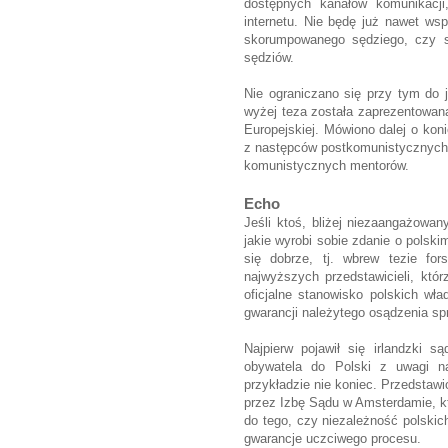
dostępnych kanałów komunikacji,
internetu. Nie będę już nawet wspo
skorumpowanego sędziego, czy sęd
sędziów.
Nie
ograniczano się przy tym do j
wyżej teza została zaprezentowan
Europejskiej. Mówiono dalej o kon
z następców postkomunistycznych 
komunistycznych mentorów.
Echo
Jeśli ktoś, bliżej niezaangażowany
jakie wyrobi sobie zdanie o polsk
się dobrze, tj. wbrew tezie f
najwyższych przedstawicieli, któ
oficjalne stanowisko polskich wła
gwarancji należytego osądzenia s
Najpierw pojawił się irlandzki s
obywatela do Polski z uwagi n
przykładzie nie koniec. Przedstawi
przez Izbę Sądu w Amsterdamie
, 
do tego, czy niezależność polskic
gwarancje uczciwego procesu.