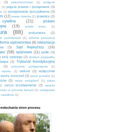
o
(3)
pełnomocnictwo
(1)
podjęcie
pojęcia prawne i pozaprawne
(3)
a
(1)
postępowanie dyscyplinarne
(3)
wa
(1)
em
(12)
prawnicy
(2)
prawa dziecka
(1)
ywilne
(21)
prawo
yjne
(19)
prawo pracy
(1)
ura
(88)
prokuratura
(2)
nia podmiotowe
(1)
reforma procedury
eforma sądownictwa
(8)
reklamacja
Sąd Najwyższy
(16)
awa
(3)
two
(58)
sędziowie
(11)
spółki
(3)
)
strój sędziego
(2)
studium przypadku
Trybunał Konstytucyjny
Święta
(2)
(2)
umorzenie postępowania
(1)
weksel
(2)
wyłączenie
a wyroku
(1)
wzory orzeczeń
(3)
wzory pozwów
(1)
sków
(5)
wzory zarządzeń
(1)
zakaz
zarzut przedawnienia
(3)
1)
zasada
jności w procesie karnym
(1)
zastępstwo
)
zażalenie
(1)
esłuchania stron procesu