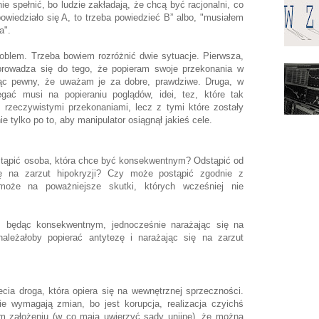
ie spełnić, bo ludzie zakładają, że chcą być racjonalni, co
owiedziało się A, to trzeba powiedzieć B” albo, "musiałem
ia".
roblem. Trzeba bowiem rozróżnić dwie sytuacje. Pierwsza,
rowadza się do tego, że popieram swoje przekonania w
ąc pewny, że uważam je za dobre, prawdziwe. Druga, w
gać musi na popieraniu poglądów, idei, tez, które tak
rzeczywistymi przekonaniami, lecz z tymi które zostały
 tylko po to, aby manipulator osiągnął jakieś cele.
ostąpić osoba, która chce być konsekwentnym? Odstąpić od
ę na zarzut hipokryzji? Czy może postąpić zgodnie z
może na poważniejsze skutki, których wcześniej nie
, będąc konsekwentnym, jednocześnie narażając się na
leżałoby popierać antytezę i narażając się na zarzut
?
ecia droga, która opiera się na wewnętrznej sprzeczności.
ie wymagają zmian, bo jest korupcja, realizacja czyichś
m założeniu (w co mają uwierzyć sądy unijne), że można