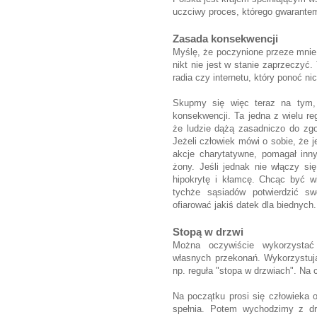
uczciwy proces, którego gwarantem
Zasada konsekwencji
Myślę, że poczynione przeze mnie 
nikt nie jest w stanie zaprzeczyć.
radia czy internetu, który ponoć n
Skupmy się więc teraz na tym
konsekwencji. Ta jedna z wielu reg
że ludzie dążą zasadniczo do zg
Jeżeli człowiek mówi o sobie, że je
akcje charytatywne, pomagał inn
żony. Jeśli jednak nie włączy si
hipokrytę i kłamcę. Chcąc być w
tychże sąsiadów potwierdzić sw
ofiarować jakiś datek dla biednych
Stopą w drzwi
Można oczywiście wykorzystać 
własnych przekonań. Wykorzystują
np. reguła "stopa w drzwiach".
Na 
Na początku prosi się człowieka 
spełnia. Potem wychodzimy z dru