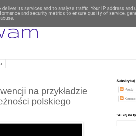
deliver its services and to analyze traffic. Your IP address and
formance and security metrics to ensure quality of service, ge
 abuse.
wam
gu
Subskrybuj
encji na przykładzie
Posty
eżności polskiego
Komen
Szukaj na t