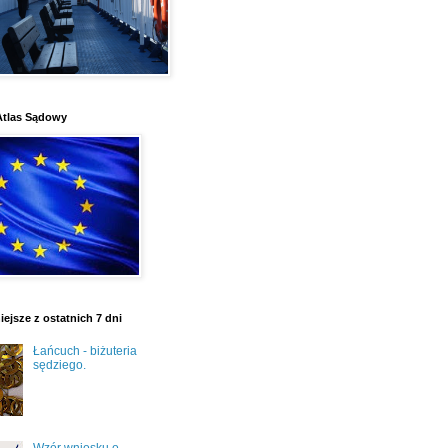
Atlas Sądowy
ejsze z ostatnich 7 dni
Łańcuch - biżuteria
sędziego.
Wzór wniosku o