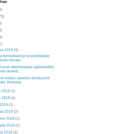
loga
3)
23)
6)
3)
3)
2)
nia 2019
(3)
a konsekwencji na przykładzie
ania niezale...
icznie reformowane sądownictwo
 dla obywat...
nie wobec sędziów drastycznie
dło. Reforma...
o 2019
(1)
a 2019
(1)
 2019
(1)
nia 2019
(2)
śnia 2019
(1)
pada 2019
(1)
nia 2019
(2)