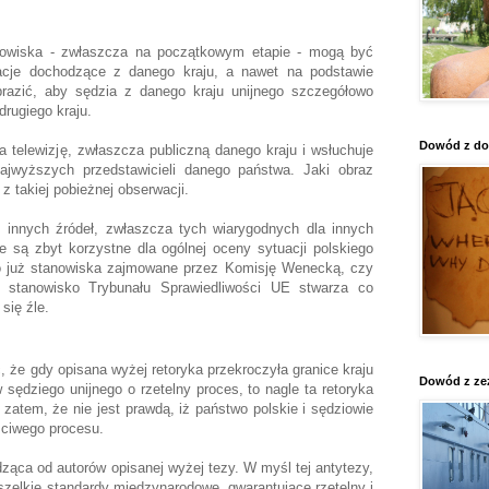
nowiska - zwłaszcza na początkowym etapie - mogą być
acje dochodzące z danego kraju, a nawet na podstawie
razić, aby sędzia z danego kraju unijnego szczegółowo
drugiego kraju.
Dowód z do
a telewizję, zwłaszcza publiczną danego kraju i wsłuchuje
jwyższych przedstawicieli danego państwa. Jaki obraz
 z takiej pobieżnej obserwacji.
innych źródeł, zwłaszcza tych wiarygodnych dla innych
ie są zbyt korzystne dla ogólnej oceny sytuacji polskiego
ko już stanowiska zajmowane przez Komisję Wenecką, czy
ż stanowisko Trybunału Sprawiedliwości UE stwarza co
 się źle.
c, że gdy opisana wyżej retoryka przekroczyła granice kraju
Dowód z ze
 sędziego unijnego o rzetelny proces, to nagle ta retoryka
zatem, że nie jest prawdą, iż państwo polskie i sędziowie
zciwego procesu.
ząca od autorów opisanej wyżej tezy. W myśl tej antytezy,
szelkie standardy międzynarodowe, gwarantujące rzetelny i