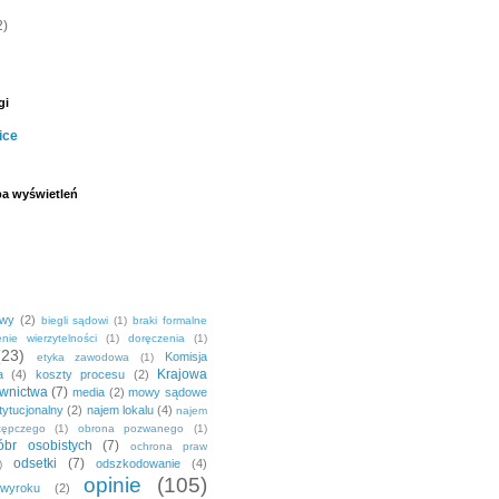
2)
gi
ice
ba wyświetleń
owy
(2)
biegli sądowi
(1)
braki formalne
nie wierzytelności
(1)
doręczenia
(1)
(23)
Komisja
etyka zawodowa
(1)
Krajowa
a
(4)
koszty procesu
(2)
wnictwa
(7)
media
(2)
mowy sądowe
tytucjonalny
(2)
najem lokalu
(4)
najem
tępczego
(1)
obrona pozwanego
(1)
br osobistych
(7)
ochrona praw
odsetki
(7)
odszkodowanie
(4)
)
opinie
(105)
 wyroku
(2)