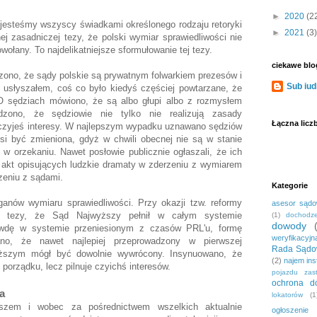
►
2020
(2
t jesteśmy wszyscy świadkami określonego rodzaju retoryki
►
2021
(3)
j zasadniczej tezy, że polski wymiar sprawiedliwości nie
wołany. To najdelikatniejsze sformułowanie tej tezy.
ciekawe blo
szono, że sądy polskie są prywatnym folwarkiem prezesów i
Sub iud
 usłyszałem, coś co było kiedyś częściej powtarzane, że
O sędziach mówiono, że są albo głupi albo z rozmysłem
erdzono, że sędziowie nie tylko nie realizują zasady
Łączna licz
ą czyjeś interesy. W najlepszym wypadku uznawano sędziów
si być zmieniona, gdyż w chwili obecnej nie są w stanie
i w orzekaniu.
Nawet posłowie publicznie ogłaszali, że ich
d akt opisujących ludzkie dramaty w zderzeniu z wymiarem
rzeniu z sądami.
Kategorie
anów wymiaru sprawiedliwości. Przy okazji tzw. reformy
asesor sąd
ę tezy, że Sąd Najwyższy pełnił w całym systemie
(1)
dochodze
dowody
awdę w systemie przeniesionym z czasów PRL'u, formę
weryfikacyjn
ano, że nawet najlepiej przeprowadzony w pierwszej
Rada Sądo
ższym mógł być dowolnie wywrócony. Insynuowano, że
(2)
najem ins
je porządku, lecz pilnuje czyichś interesów.
pojazdu zas
ochrona dó
a
lokatorów
(1
szem i wobec za pośrednictwem wszelkich aktualnie
ogłoszenie