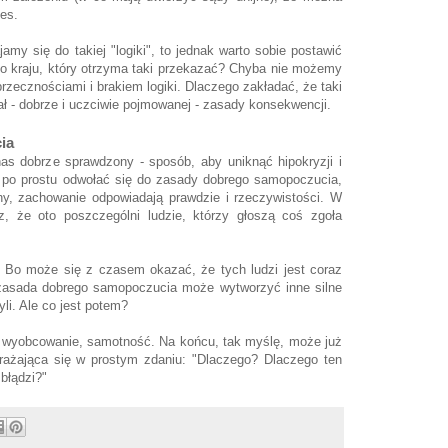
ces.
my się do takiej "logiki", to jednak warto sobie postawić
go kraju, który otrzyma taki przekazać? Chyba nie możemy
przecznościami i brakiem logiki. Dlaczego zakładać, że taki
ał - dobrze i uczciwie pojmowanej - zasady konsekwencji.
ia
 nas dobrze sprawdzony - sposób, aby uniknąć hipokryzji i
 po prostu odwołać się do zasady dobrego samopoczucia,
eny, zachowanie odpowiadają prawdzie i rzeczywistości. W
az, że oto poszczególni ludzie, którzy głoszą coś zgoła
y. Bo może się z czasem okazać, że tych ludzi jest coraz
ji zasada dobrego samopoczucia może wytworzyć inne silne
yli. Ale co jest potem?
 wyobcowanie, samotność. Na końcu, tak myślę, może już
yrażająca się w prostym zdaniu: "Dlaczego? Dlaczego ten
 błądzi?"