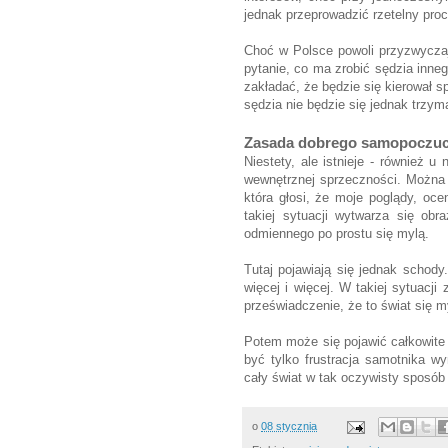
jednak przeprowadzić rzetelny pro
Choć w Polsce powoli przyzwyczaja
pytanie, co ma zrobić sędzia inne
zakładać, że będzie się kierował s
sędzia nie będzie się jednak trzym
Zasada dobrego samopoczuc
Niestety, ale istnieje - również u
wewnętrznej sprzeczności. Można
która głosi, że moje poglądy, oc
takiej sytuacji wytwarza się obr
odmiennego po prostu się mylą.
Tutaj pojawiają się jednak schod
więcej i więcej. W takiej sytuac
przeświadczenie, że to świat się m
Potem może się pojawić całkowite
być tylko frustracja samotnika w
cały świat w tak oczywisty sposób
o
08 stycznia